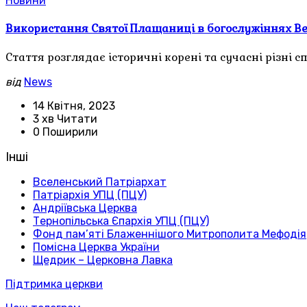
Новини
Використання Святої Плащаниці в богослужіннях Вели
Стаття розглядає історичні корені та сучасні різн
від
News
14 Квітня, 2023
3 хв Читати
0 Поширили
Інші
Вселенський Патріархат
Патріархія УПЦ (ПЦУ)
Андріївська Церква
Тернопільська Єпархія УПЦ (ПЦУ)
Фонд пам’яті Блаженнішого Митрополита Мефодія
Помісна Церква України
Щедрик – Церковна Лавка
Підтримка церкви