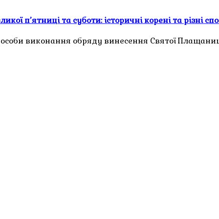
кої п’ятниці та суботи: історичні корені та різні с
і способи виконання обряду винесення Святої Плащани