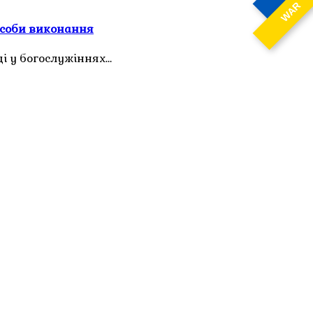
WAR
пособи виконання
ці у богослужіннях…