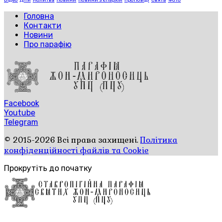
Відео
Діти
Молитва
Новини
Новини з єпархій
Проповіді
Свята
Фото
Головна
Контакти
Новини
Про парафію
Facebook
Youtube
Telegram
© 2015-2026 Всі права захищені.
Політика
конфіденційності файлів та Cookie
Прокрутіть до початку