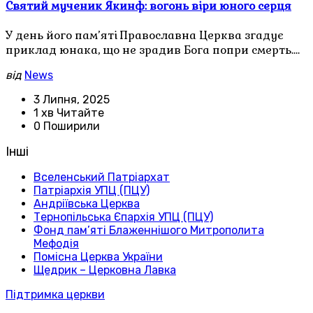
Святий мученик Якинф: вогонь віри юного серця
У день його пам’яті Православна Церква згадує
приклад юнака, що не зрадив Бога попри смерть.…
від
News
3 Липня, 2025
1 хв Читайте
0 Поширили
Інші
Вселенський Патріархат
Патріархія УПЦ (ПЦУ)
Андріївська Церква
Тернопільська Єпархія УПЦ (ПЦУ)
Фонд пам’яті Блаженнішого Митрополита
Мефодія
Помісна Церква України
Щедрик – Церковна Лавка
Підтримка церкви