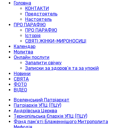
Головна
КОНТАКТИ
Предстоятель
Настоятель
ПРО ПАРАФІЮ
ПРО ПАРАФІЮ
Історія
СВЯТІ ЖІНКИ-МИРОНОСИЦІ
Календар
Молитва
Онлайн послуги
Запалити свічку
Записки за здоров’я та за упокій
Новини
СВЯТА
ФОТО
ВІДЕО
Вселенський Патріархат
Патріархія УПЦ (ПЦУ)
Андріївська Церква
Тернопільська Єпархія УПЦ (ПЦУ)
Фонд пам’яті Блаженнішого Митрополита
Мефодія