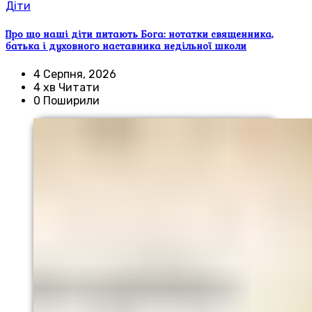
Діти
Про що наші діти питають Бога: нотатки священника,
батька і духовного наставника недільної школи
4 Серпня, 2026
4 хв Читати
0 Поширили