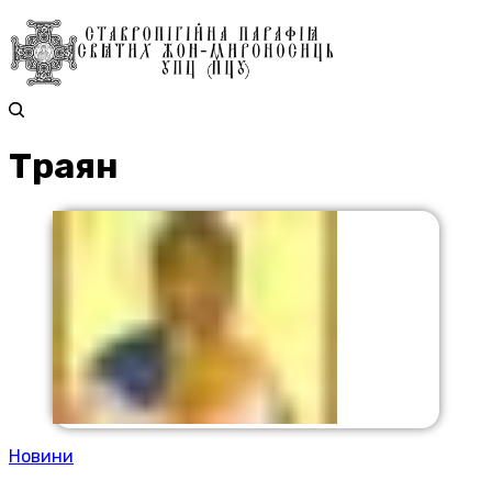
Траян
Новини