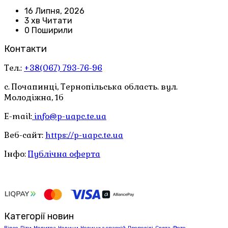
16 Липня, 2026
3 хв Читати
0 Поширили
Контакти
Тел.:
+38(067) 793-76-96
с. Почапинці, Тернопільська область. вул.
Молодіжна, 1б
E-mail:
info@p-uapc.te.ua
Веб-сайт:
https://p-uapc.te.ua
Інфо:
Публічна оферта
Категорії новин