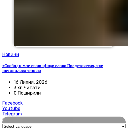
Новини
«Свобода має свою ціну»: слово Предстоятеля, яке
починалося тишею
16 Липня, 2026
3 хв Читати
0 Поширили
Facebook
Youtube
Telegram
🌍