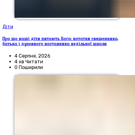
Діти
Про що наші діти питають Бога: нотатки священника,
батька і духовного наставника недільної школи
4 Серпня, 2026
4 хв Читати
0 Поширили