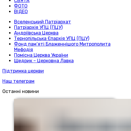
СВЯТА
ФОТО
ВІДЕО
Вселенський Патріархат
Патріархія УПЦ (ПЦУ)
Андріївська Церква
Тернопільська Єпархія УПЦ (ПЦУ)
Фонд пам’яті Блаженнішого Митрополита
Мефодія
Помісна Церква України
Щедрик – Церковна Лавка
Підтримка церкви
Наш телеграм
Останні новини