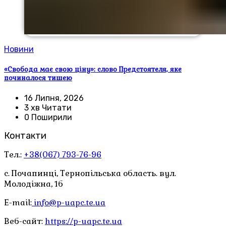
Новини
«Свобода має свою ціну»: слово Предстоятеля, яке
починалося тишею
16 Липня, 2026
3 хв Читати
0 Поширили
Контакти
Тел.:
+38(067) 793-76-96
с. Почапинці, Тернопільська область. вул.
Молодіжна, 1б
E-mail:
info@p-uapc.te.ua
Веб-сайт:
https://p-uapc.te.ua