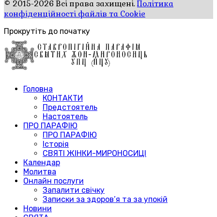
© 2015-2026 Всі права захищені.
Політика
конфіденційності файлів та Cookie
Прокрутіть до початку
Головна
КОНТАКТИ
Предстоятель
Настоятель
ПРО ПАРАФІЮ
ПРО ПАРАФІЮ
Історія
СВЯТІ ЖІНКИ-МИРОНОСИЦІ
Календар
Молитва
Онлайн послуги
Запалити свічку
Записки за здоров’я та за упокій
Новини