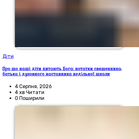
Діти
Про що наші діти питають Бога: нотатки священника,
батька і духовного наставника недільної школи
4 Серпня, 2026
4 хв Читати
0 Поширили