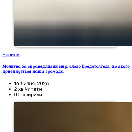
Новини
Молитва за справедливий мир: слово Предстоятеля, до якого
приєднується наша громада
16 Липня, 2026
2 хв Читати
0 Поширили