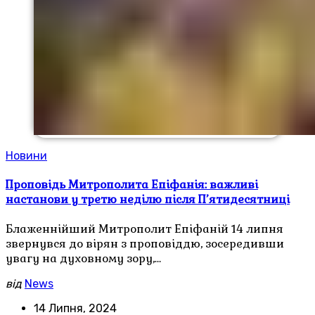
Новини
Проповідь Митрополита Епіфанія: важливі
настанови у третю неділю після П’ятидесятниці
Блаженнійший Митрополит Епіфаній 14 липня
звернувся до вірян з проповіддю, зосередивши
увагу на духовному зору,…
від
News
14 Липня, 2024