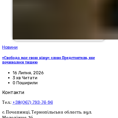
Новини
«Свобода має свою ціну»: слово Предстоятеля, яке
починалося тишею
16 Липня, 2026
3 хв Читати
0 Поширили
Контакти
Тел.:
+38(067) 793-76-96
с. Почапинці, Тернопільська область. вул.
Молодіжна, 1б