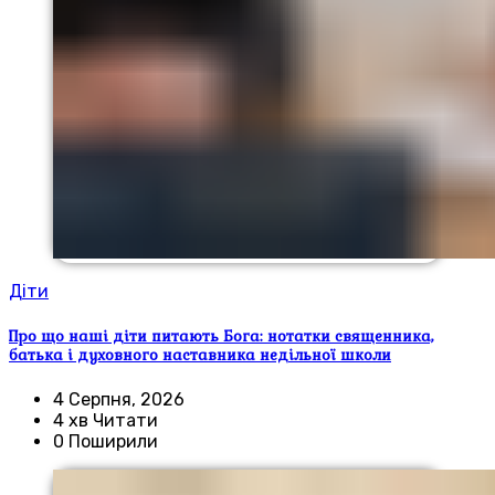
Діти
Про що наші діти питають Бога: нотатки священника,
батька і духовного наставника недільної школи
4 Серпня, 2026
4 хв Читати
0 Поширили