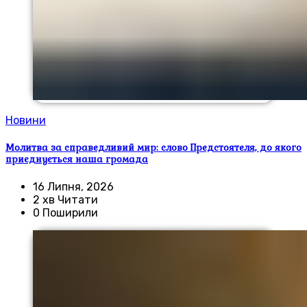
Новини
Молитва за справедливий мир: слово Предстоятеля, до якого
приєднується наша громада
16 Липня, 2026
2 хв Читати
0 Поширили