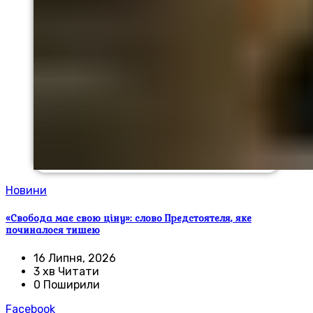
Новини
«Свобода має свою ціну»: слово Предстоятеля, яке
починалося тишею
16 Липня, 2026
3 хв Читати
0 Поширили
Facebook