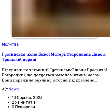
Молитва
Густинська ікона Божої Матері: Стародавнє Диво в
Троїцькій церкві
Відкривайте таємниці Густинської ікони Пресвятої
Богородиці, що датується незапам’ятним часом.
Вона пережила рухливу історію, підкреслена…
від
News
10 Серпня, 2023
2 хв Читати
0 Поширили