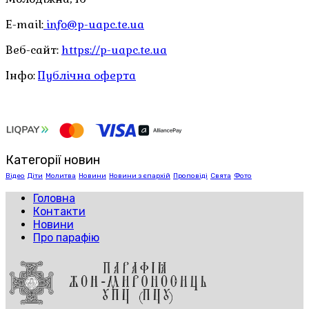
E-mail:
info@p-uapc.te.ua
Веб-сайт:
https://p-uapc.te.ua
Інфо:
Публічна оферта
Категорії новин
Відео
Діти
Молитва
Новини
Новини з єпархій
Проповіді
Свята
Фото
Головна
Контакти
Новини
Про парафію