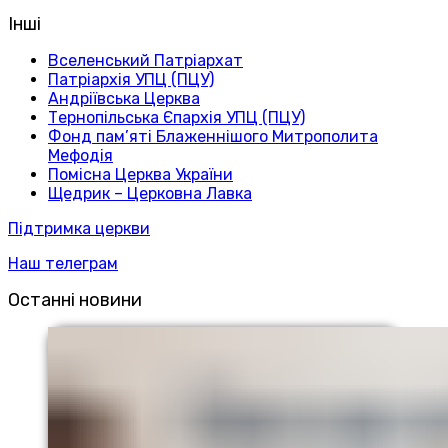
Інші
Вселенський Патріархат
Патріархія УПЦ (ПЦУ)
Андріївська Церква
Тернопільська Єпархія УПЦ (ПЦУ)
Фонд пам’яті Блаженнішого Митрополита
Мефодія
Помісна Церква України
Щедрик – Церковна Лавка
Підтримка церкви
Наш телеграм
Останні новини