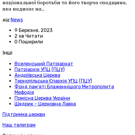
національної боротьби та його творча спадщина,
яка надихає на…
від
News
9 Березня, 2023
2 хв Читати
0 Поширили
Інші
Вселенський Патріархат
Патріархія УПЦ (ПЦУ)
Андріївська Церква
Тернопільська Єпархія УПЦ (ПЦУ)
Фонд пам’яті Блаженнішого Митрополита
Мефодія
Помісна Церква України
Щедрик – Церковна Лавка
Підтримка церкви
Наш телеграм