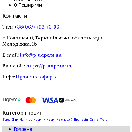
0 Поширили
Контакти
Тел.:
+38(067) 793-76-96
с. Почапинці, Тернопільська область. вул.
Молодіжна, 1б
E-mail:
info@p-uapc.te.ua
Веб-сайт:
https://p-uapc.te.ua
Інфо:
Публічна оферта
Категорії новин
Відео
Діти
Молитва
Новини
Новини з єпархій
Проповіді
Свята
Фото
Головна