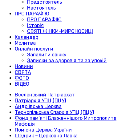
Предстоятель
Настоятель
ПРО ПАРАФІЮ
ПРО ПАРАФІЮ
Історія
СВЯТІ ЖІНКИ-МИРОНОСИЦІ
Календар
Молитва
Онлайн послуги
Запалити свічку
Записки за здоров’я та за упокій
Новини
СВЯТА
ФОТО
ВІДЕО
Вселенський Патріархат
Патріархія УПЦ (ПЦУ)
Андріївська Церква
Тернопільська Єпархія УПЦ (ПЦУ)
Фонд пам’яті Блаженнішого Митрополита
Мефодія
Помісна Церква України
Щедрик – Церковна Лавка