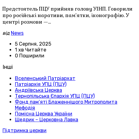
Предстоятель ПЦУ прийняв голову УІНП. Говорили
про російські наративи, пам’ятки, іконографію. У
центрі розмови —…
від
News
5 Серпня, 2025
1 хв Читайте
0 Поширили
Інші
Вселенський Патріархат
Патріархія УПЦ (ПЦУ)
Андріївська Церква
Тернопільська Єпархія УПЦ (ПЦУ)
Фонд пам’яті Блаженнішого Митрополита
Мефодія
Помісна Церква України
Щедрик – Церковна Лавка
Підтримка церкви