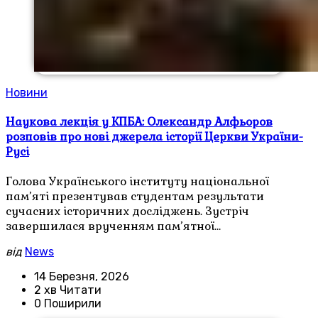
Новини
Наукова лекція у КПБА: Олександр Алфьоров
розповів про нові джерела історії Церкви України-
Русі
Голова Українського інституту національної
пам’яті презентував студентам результати
сучасних історичних досліджень. Зустріч
завершилася врученням пам’ятної…
від
News
14 Березня, 2026
2 хв Читати
0 Поширили