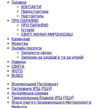
Головна
КОНТАКТИ
Предстоятель
Настоятель
ПРО ПАРАФІЮ
ПРО ПАРАФІЮ
Історія
СВЯТІ ЖІНКИ-МИРОНОСИЦІ
Календар
Молитва
Онлайн послуги
Запалити свічку
Записки за здоров’я та за упокій
Новини
СВЯТА
ФОТО
ВІДЕО
Вселенський Патріархат
Патріархія УПЦ (ПЦУ)
Андріївська Церква
Тернопільська Єпархія УПЦ (ПЦУ)
Фонд пам’яті Блаженнішого Митрополита
Мефодія