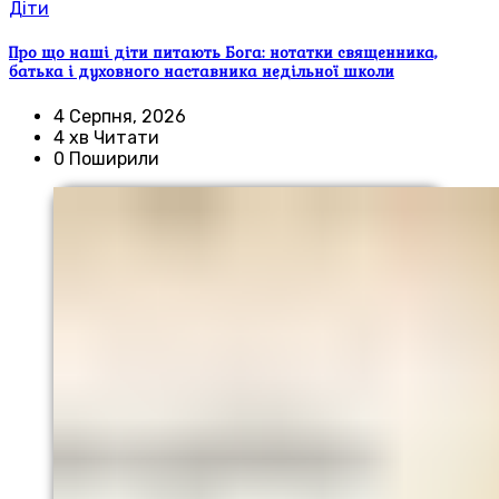
Діти
Про що наші діти питають Бога: нотатки священника,
батька і духовного наставника недільної школи
4 Серпня, 2026
4 хв Читати
0 Поширили