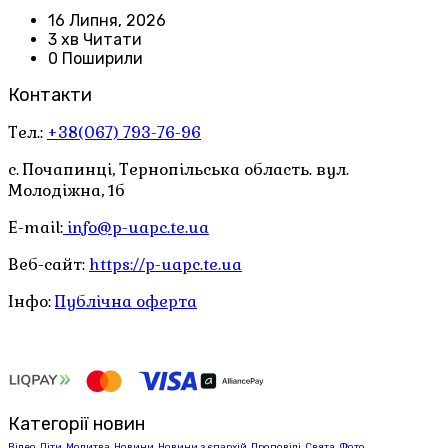
16 Липня, 2026
3 хв Читати
0 Поширили
Контакти
Тел.:
+38(067) 793-76-96
с. Почапинці, Тернопільська область. вул.
Молодіжна, 1б
E-mail:
info@p-uapc.te.ua
Веб-сайт:
https://p-uapc.te.ua
Інфо:
Публічна оферта
Категорії новин
Відео
Діти
Молитва
Новини
Новини з єпархій
Проповіді
Свята
Фото