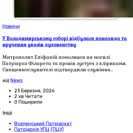
Новини
У Володимирському соборі відбулася панахида та
вручення указів духовенству
Митрополит Епіфаній помолився на могилі
Патріарха Філарета та провів зустріч з кліриками.
Священнослужителі підтвердили служіння…
від
News
23 Березня, 2026
2 хв Читати
0 Поширили
Інші
Вселенський Патріархат
Патріархія УПЦ (ПЦУ)