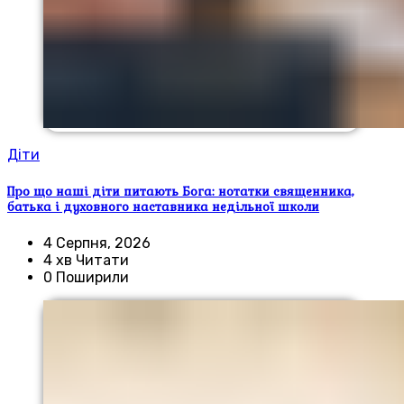
Діти
Про що наші діти питають Бога: нотатки священника,
батька і духовного наставника недільної школи
4 Серпня, 2026
4 хв Читати
0 Поширили