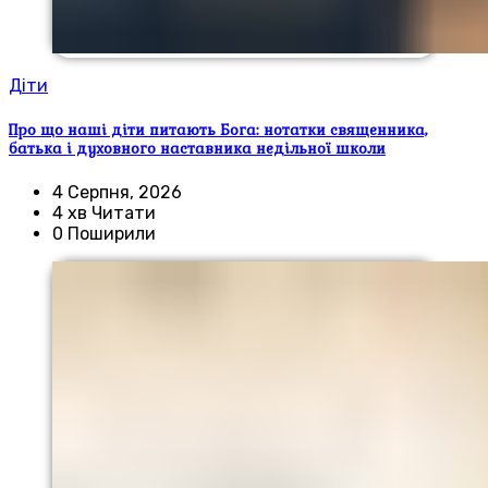
Діти
Про що наші діти питають Бога: нотатки священника,
батька і духовного наставника недільної школи
4 Серпня, 2026
4 хв Читати
0 Поширили