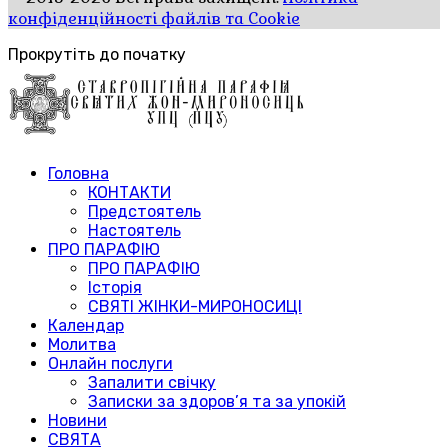
конфіденційності файлів та Cookie
Прокрутіть до початку
Головна
КОНТАКТИ
Предстоятель
Настоятель
ПРО ПАРАФІЮ
ПРО ПАРАФІЮ
Історія
СВЯТІ ЖІНКИ-МИРОНОСИЦІ
Календар
Молитва
Онлайн послуги
Запалити свічку
Записки за здоров’я та за упокій
Новини
СВЯТА