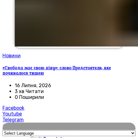
Новини
«Свобода має свою ціну»: слово Предстоятеля, яке
починалося тишею
16 Липня, 2026
3 хв Читати
0 Поширили
Facebook
Youtube
Telegram
🌍