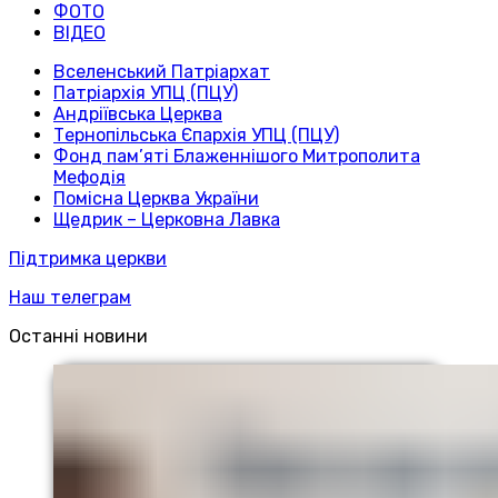
ФОТО
ВІДЕО
Вселенський Патріархат
Патріархія УПЦ (ПЦУ)
Андріївська Церква
Тернопільська Єпархія УПЦ (ПЦУ)
Фонд пам’яті Блаженнішого Митрополита
Мефодія
Помісна Церква України
Щедрик – Церковна Лавка
Підтримка церкви
Наш телеграм
Останні новини