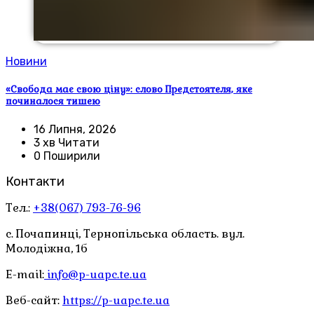
Новини
«Свобода має свою ціну»: слово Предстоятеля, яке
починалося тишею
16 Липня, 2026
3 хв Читати
0 Поширили
Контакти
Тел.:
+38(067) 793-76-96
с. Почапинці, Тернопільська область. вул.
Молодіжна, 1б
E-mail:
info@p-uapc.te.ua
Веб-сайт:
https://p-uapc.te.ua