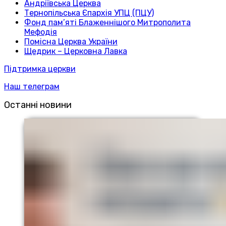
Андріївська Церква
Тернопільська Єпархія УПЦ (ПЦУ)
Фонд пам’яті Блаженнішого Митрополита
Мефодія
Помісна Церква України
Щедрик – Церковна Лавка
Підтримка церкви
Наш телеграм
Останні новини