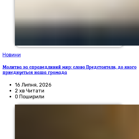
Новини
Молитва за справедливий мир: слово Предстоятеля, до якого
приєднується наша громада
16 Липня, 2026
2 хв Читати
0 Поширили