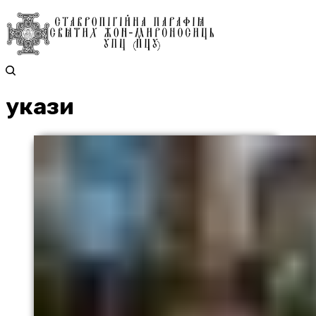
укази