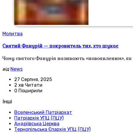
Молитва
Святий Фанурій — покровитель тих, хто шукає
Чому святого Фанурія називають «новоявленим», як
від
News
27 Серпня, 2025
2 хв Читати
0 Поширили
Інші
Вселенський Патріархат
Патріархія УПЦ (ПЦУ)
Андріївська Церква
Тернопільська Єпархія УПЦ (ПЦУ)