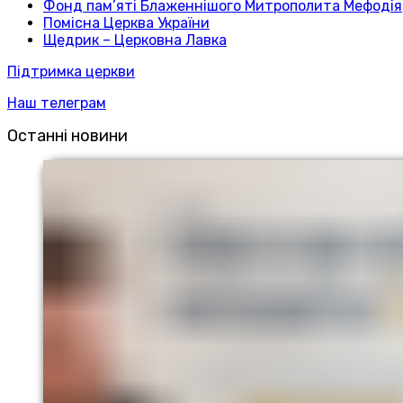
Фонд пам’яті Блаженнішого Митрополита Мефодія
Помісна Церква України
Щедрик – Церковна Лавка
Підтримка церкви
Наш телеграм
Останні новини