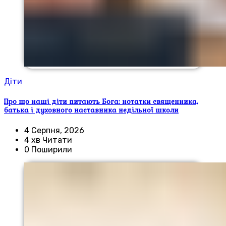
Діти
Про що наші діти питають Бога: нотатки священника,
батька і духовного наставника недільної школи
4 Серпня, 2026
4 хв Читати
0 Поширили