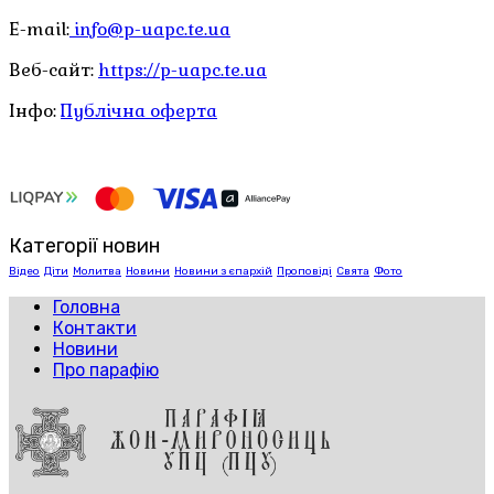
E-mail:
info@p-uapc.te.ua
Веб-сайт:
https://p-uapc.te.ua
Інфо:
Публічна оферта
Категорії новин
Відео
Діти
Молитва
Новини
Новини з єпархій
Проповіді
Свята
Фото
Головна
Контакти
Новини
Про парафію