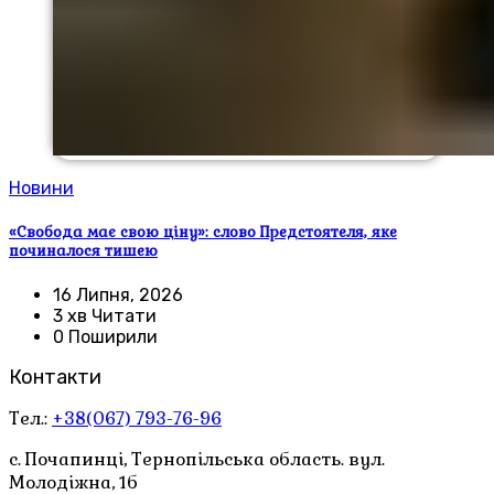
Новини
«Свобода має свою ціну»: слово Предстоятеля, яке
починалося тишею
16 Липня, 2026
3 хв Читати
0 Поширили
Контакти
Тел.:
+38(067) 793-76-96
с. Почапинці, Тернопільська область. вул.
Молодіжна, 1б