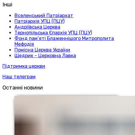
Інші
Вселенський Патріархат
Патріархія УПЦ (ПЦУ)
Андріївська Церква
Тернопільська Єпархія УПЦ (ПЦУ)
Фонд пам’яті Блаженнішого Митрополита
Мефодія
Помісна Церква України
Щедрик – Церковна Лавка
Підтримка церкви
Наш телеграм
Останні новини