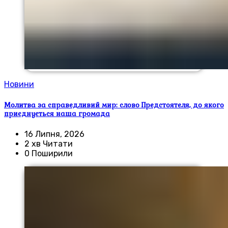
Новини
Молитва за справедливий мир: слово Предстоятеля, до якого
приєднується наша громада
16 Липня, 2026
2 хв Читати
0 Поширили