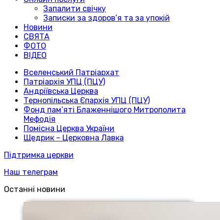
Запалити свічку
Записки за здоров’я та за упокій
Новини
СВЯТА
ФОТО
ВІДЕО
Вселенський Патріархат
Патріархія УПЦ (ПЦУ)
Андріївська Церква
Тернопільська Єпархія УПЦ (ПЦУ)
Фонд пам’яті Блаженнішого Митрополита
Мефодія
Помісна Церква України
Щедрик – Церковна Лавка
Підтримка церкви
Наш телеграм
Останні новини