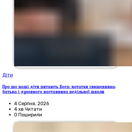
Діти
Про що наші діти питають Бога: нотатки священника,
батька і духовного наставника недільної школи
4 Серпня, 2026
4 хв Читати
0 Поширили