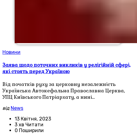
Новини
Заява щодо поточних викликів у релігійній сфері,
які стоять перед Україною
Від початків руху за церковну незалежність
Українська Автокефальна Православна Церква,
УПЦ Київського Патріархату, а нині…
від
News
13 Квітня, 2023
3 хв Читати
0 Поширили