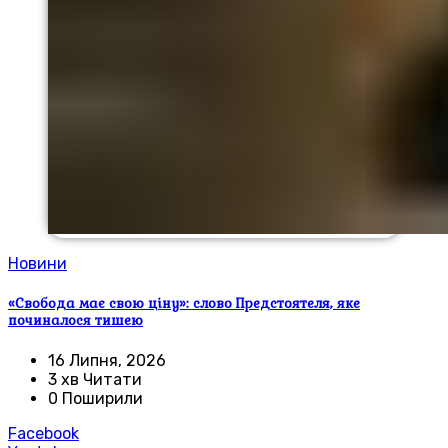
Новини
«Свобода має свою ціну»: слово Предстоятеля, яке
починалося тишею
16 Липня, 2026
3 хв Читати
0 Поширили
Facebook