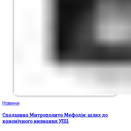
Новини
Спадщина Митрополита Мефодія: шлях до
канонічного визнання УПЦ