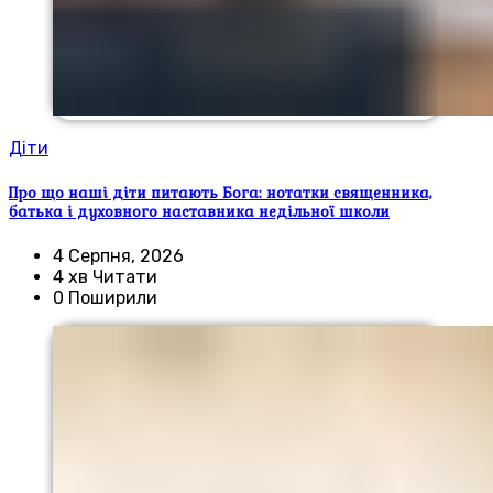
Діти
Про що наші діти питають Бога: нотатки священника,
батька і духовного наставника недільної школи
4 Серпня, 2026
4 хв Читати
0 Поширили