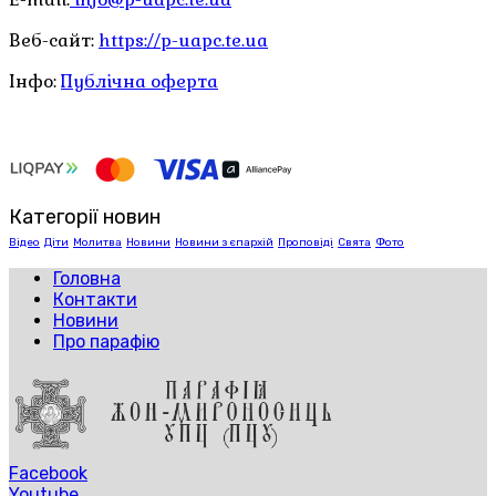
Веб-сайт:
https://p-uapc.te.ua
Інфо:
Публічна оферта
Категорії новин
Відео
Діти
Молитва
Новини
Новини з єпархій
Проповіді
Свята
Фото
Головна
Контакти
Новини
Про парафію
Facebook
Youtube