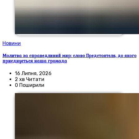
Новини
Молитва за справедливий мир: слово Предстоятеля, до якого
приєднується наша громада
16 Липня, 2026
2 хв Читати
0 Поширили