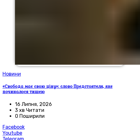
Новини
«Свобода має свою ціну»: слово Предстоятеля, яке
починалося тишею
16 Липня, 2026
3 хв Читати
0 Поширили
Facebook
Youtube
Telegram