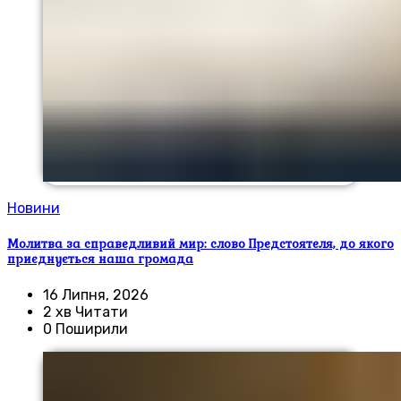
Новини
Молитва за справедливий мир: слово Предстоятеля, до якого
приєднується наша громада
16 Липня, 2026
2 хв Читати
0 Поширили