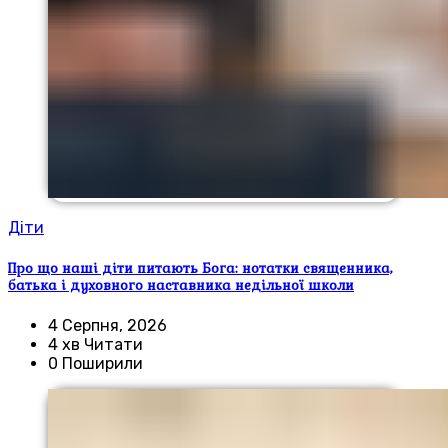
Діти
Про що наші діти питають Бога: нотатки священника,
батька і духовного наставника недільної школи
4 Серпня, 2026
4 хв Читати
0 Поширили