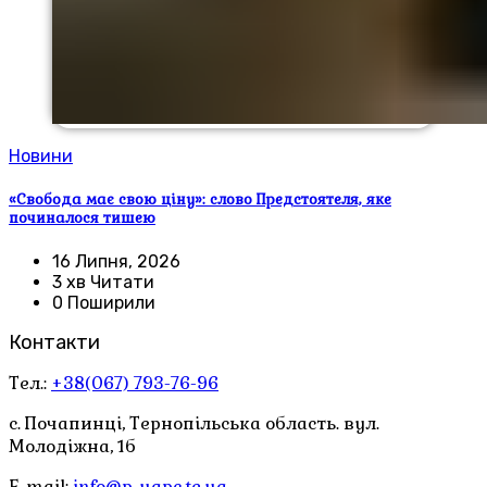
Новини
«Свобода має свою ціну»: слово Предстоятеля, яке
починалося тишею
16 Липня, 2026
3 хв Читати
0 Поширили
Контакти
Тел.:
+38(067) 793-76-96
с. Почапинці, Тернопільська область. вул.
Молодіжна, 1б
E-mail:
info@p-uapc.te.ua