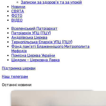
Записки за здоров’я та за упокій
Новини
СВЯТА
ФОТО
ВІДЕО
Вселенський Патріархат
Патріархія УПЦ (ПЦУ)
Андріївська Церква
Тернопільська Єпархія УПЦ (ПЦУ)
Фонд пам’яті Блаженнішого Митрополита
Мефодія
Помісна Церква України
Щедрик – Церковна Лавка
Підтримка церкви
Наш телеграм
Останні новини