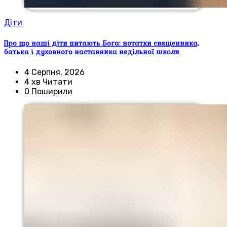
Діти
Про що наші діти питають Бога: нотатки священника,
батька і духовного наставника недільної школи
4 Серпня, 2026
4 хв Читати
0 Поширили