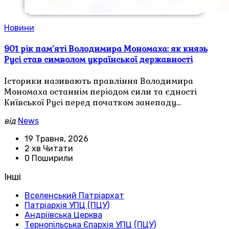
Новини
901 рік пам’яті Володимира Мономаха: як князь
Русі став символом української державності
Історики називають правління Володимира
Мономаха останнім періодом сили та єдності
Київської Русі перед початком занепаду…
від
News
19 Травня, 2026
2 хв Читати
0 Поширили
Інші
Вселенський Патріархат
Патріархія УПЦ (ПЦУ)
Андріївська Церква
Тернопільська Єпархія УПЦ (ПЦУ)