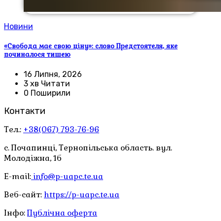
Новини
«Свобода має свою ціну»: слово Предстоятеля, яке
починалося тишею
16 Липня, 2026
3 хв Читати
0 Поширили
Контакти
Тел.:
+38(067) 793-76-96
с. Почапинці, Тернопільська область. вул.
Молодіжна, 1б
E-mail:
info@p-uapc.te.ua
Веб-сайт:
https://p-uapc.te.ua
Інфо:
Публічна оферта