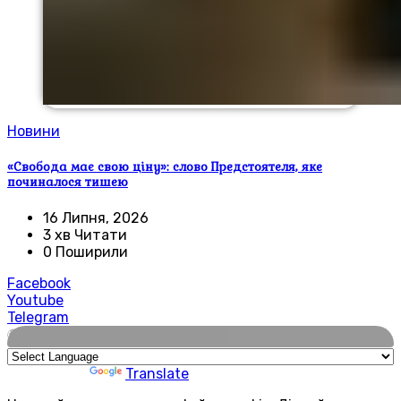
Новини
«Свобода має свою ціну»: слово Предстоятеля, яке
починалося тишею
16 Липня, 2026
3 хв Читати
0 Поширили
Facebook
Youtube
Telegram
🌍
Powered by
Translate