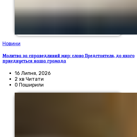
Новини
Молитва за справедливий мир: слово Предстоятеля, до якого
приєднується наша громада
16 Липня, 2026
2 хв Читати
0 Поширили