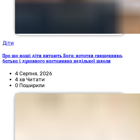
Діти
Про що наші діти питають Бога: нотатки священника,
батька і духовного наставника недільної школи
4 Серпня, 2026
4 хв Читати
0 Поширили