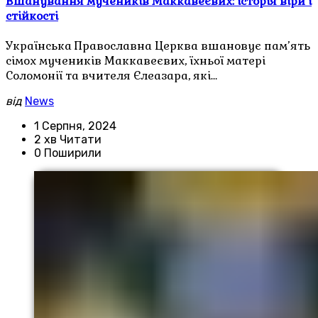
Вшанування мучеників Маккавеєвих: історія віри і
стійкості
Українська Православна Церква вшановує пам’ять
сімох мучеників Маккавеєвих, їхньої матері
Соломонії та вчителя Єлеазара, які…
від
News
1 Серпня, 2024
2 хв Читати
0 Поширили