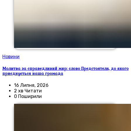
Новини
Молитва за справедливий мир: слово Предстоятеля, до якого
приєднується наша громада
16 Липня, 2026
2 хв Читати
0 Поширили