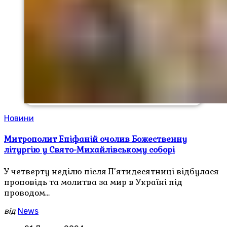
Новини
Митрополит Епіфаній очолив Божественну
літургію у Свято-Михайлівському соборі
У четверту неділю після П’ятидесятниці відбулася
проповідь та молитва за мир в Україні під
проводом…
від
News