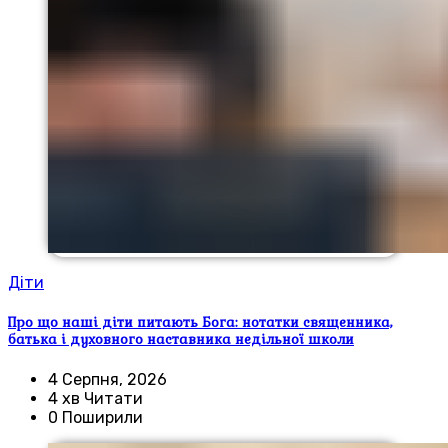
Діти
Про що наші діти питають Бога: нотатки священника,
батька і духовного наставника недільної школи
4 Серпня, 2026
4 хв Читати
0 Поширили