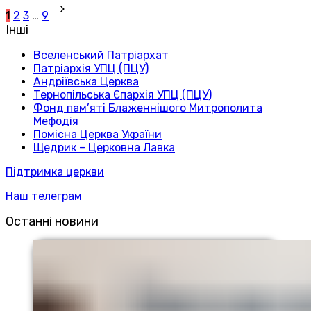
1
2
3
…
9
Інші
Вселенський Патріархат
Патріархія УПЦ (ПЦУ)
Андріївська Церква
Тернопільська Єпархія УПЦ (ПЦУ)
Фонд пам’яті Блаженнішого Митрополита
Мефодія
Помісна Церква України
Щедрик – Церковна Лавка
Підтримка церкви
Наш телеграм
Останні новини