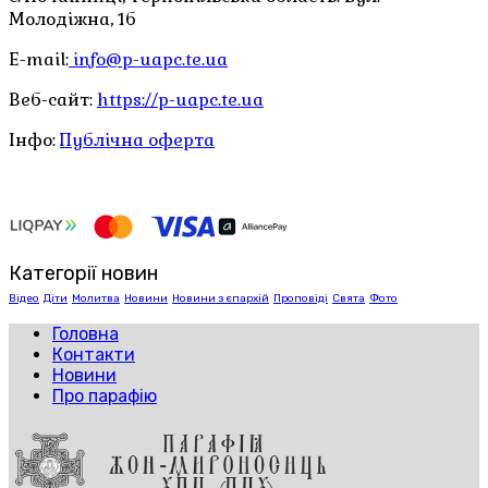
Молодіжна, 1б
E-mail:
info@p-uapc.te.ua
Веб-сайт:
https://p-uapc.te.ua
Інфо:
Публічна оферта
Категорії новин
Відео
Діти
Молитва
Новини
Новини з єпархій
Проповіді
Свята
Фото
Головна
Контакти
Новини
Про парафію