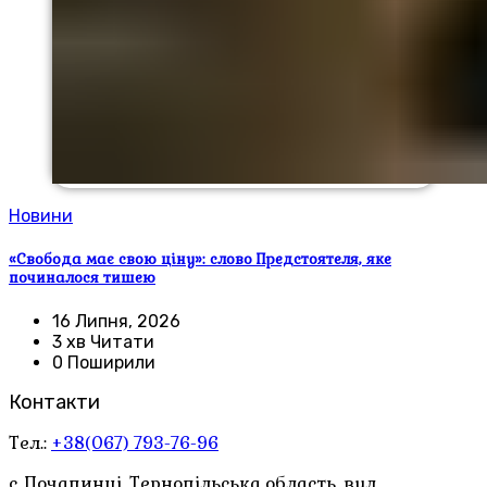
Новини
«Свобода має свою ціну»: слово Предстоятеля, яке
починалося тишею
16 Липня, 2026
3 хв Читати
0 Поширили
Контакти
Тел.:
+38(067) 793-76-96
с. Почапинці, Тернопільська область. вул.