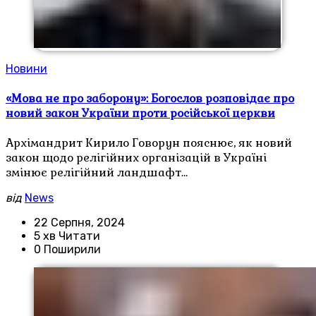
Новини
«Мова не про заборону»: Богослов розповідає про
новий закон України проти російської церкви
Архімандрит Кирило Говорун пояснює, як новий
закон щодо релігійних організацій в Україні
змінює релігійний ландшафт…
від
News
22 Серпня, 2024
5 хв Читати
0 Поширили