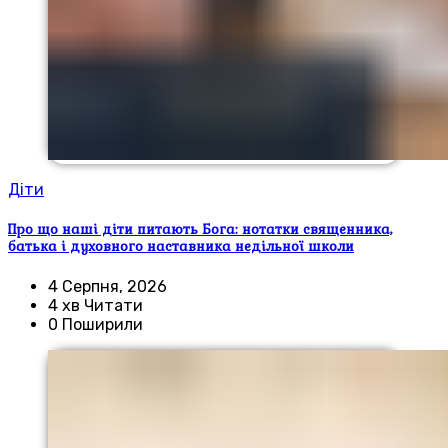
Діти
Про що наші діти питають Бога: нотатки священника,
батька і духовного наставника недільної школи
4 Серпня, 2026
4 хв Читати
0 Поширили