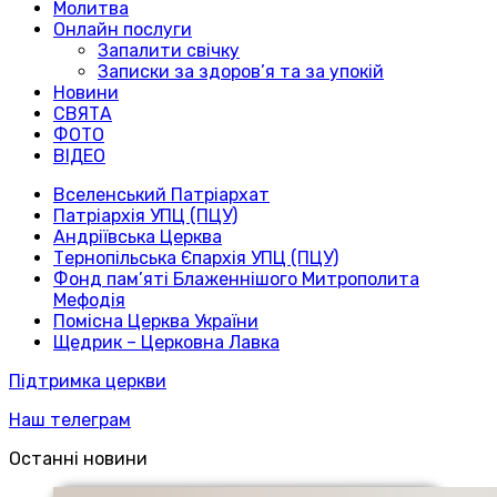
Молитва
Онлайн послуги
Запалити свічку
Записки за здоров’я та за упокій
Новини
СВЯТА
ФОТО
ВІДЕО
Вселенський Патріархат
Патріархія УПЦ (ПЦУ)
Андріївська Церква
Тернопільська Єпархія УПЦ (ПЦУ)
Фонд пам’яті Блаженнішого Митрополита
Мефодія
Помісна Церква України
Щедрик – Церковна Лавка
Підтримка церкви
Наш телеграм
Останні новини