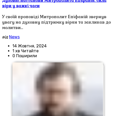
Духовні настанови Митрополита Епіфанія: сила
віри у важкі часи
У своїй проповіді Митрополит Епіфаній звернув
увагу на духовну підтримку вірян та закликав до
молитви…
від
News
14 Жовтня, 2024
1 хв Читайте
0 Поширили