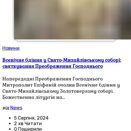
Новини
Всенічне бдіння у Свято-Михайлівському соборі:
святкування Преображення Господнього
Напередодні Преображення Господнього
Митрополит Епіфаній очолив Всенічне бдіння у
Свято-Михайлівському Золотоверхому соборі.
Божественна літургія на…
від
News
5 Серпня, 2024
2 хв Читати
0 Поширили