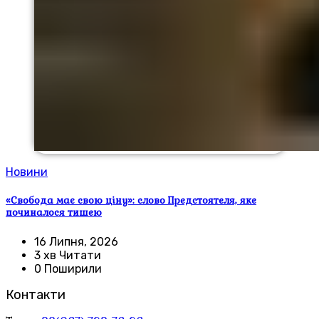
Новини
«Свобода має свою ціну»: слово Предстоятеля, яке
починалося тишею
16 Липня, 2026
3 хв Читати
0 Поширили
Контакти