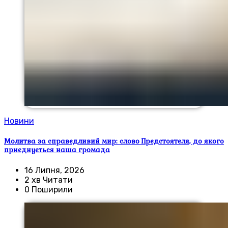
Новини
Молитва за справедливий мир: слово Предстоятеля, до якого
приєднується наша громада
16 Липня, 2026
2 хв Читати
0 Поширили