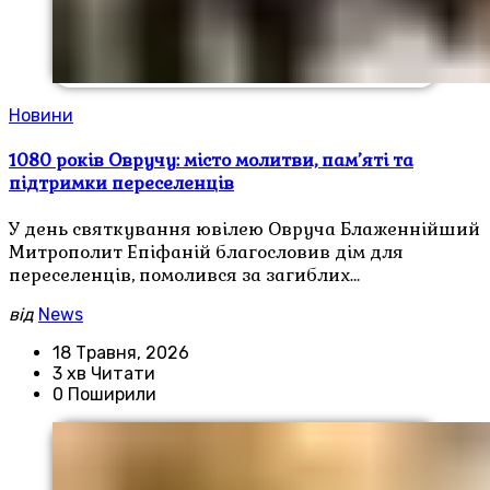
Новини
1080 років Овручу: місто молитви, пам’яті та
підтримки переселенців
У день святкування ювілею Овруча Блаженнійший
Митрополит Епіфаній благословив дім для
переселенців, помолився за загиблих…
від
News
18 Травня, 2026
3 хв Читати
0 Поширили