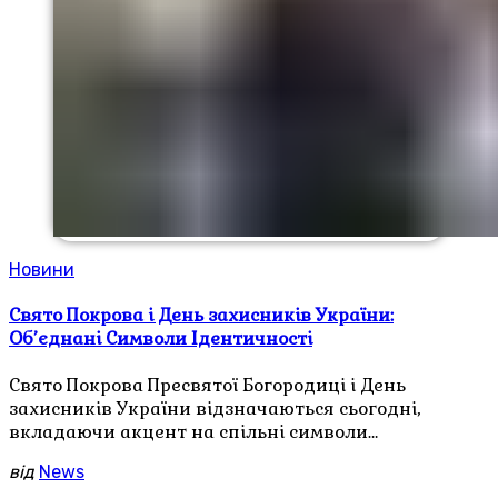
Новини
Свято Покрова і День захисників України:
Об’єднані Символи Ідентичності
Свято Покрова Пресвятої Богородиці і День
захисників України відзначаються сьогодні,
вкладаючи акцент на спільні символи…
від
News