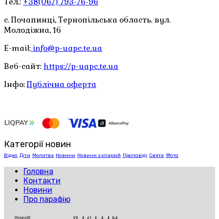
Тел.:
+38(067) 793-76-96
с. Почапинці, Тернопільська область. вул.
Молодіжна, 1б
E-mail:
info@p-uapc.te.ua
Веб-сайт:
https://p-uapc.te.ua
Інфо:
Публічна оферта
Категорії новин
Відео
Діти
Молитва
Новини
Новини з єпархій
Проповіді
Свята
Фото
Головна
Контакти
Новини
Про парафію