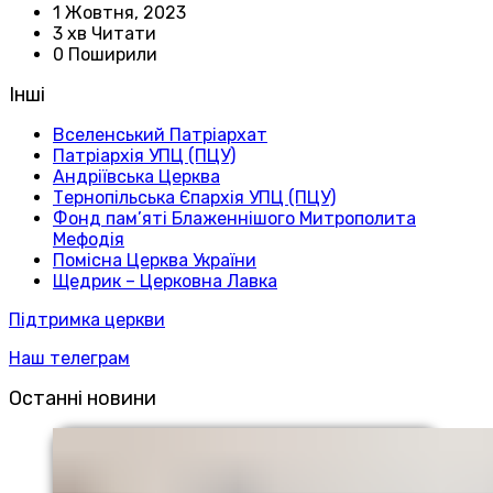
1 Жовтня, 2023
3 хв Читати
0 Поширили
Інші
Вселенський Патріархат
Патріархія УПЦ (ПЦУ)
Андріївська Церква
Тернопільська Єпархія УПЦ (ПЦУ)
Фонд пам’яті Блаженнішого Митрополита
Мефодія
Помісна Церква України
Щедрик – Церковна Лавка
Підтримка церкви
Наш телеграм
Останні новини