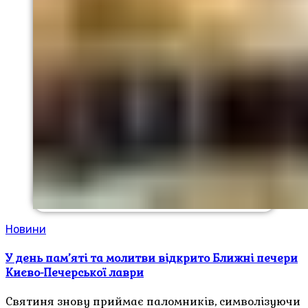
Новини
У день пам’яті та молитви відкрито Ближні печери
Києво-Печерської лаври
Святиня знову приймає паломників, символізуючи