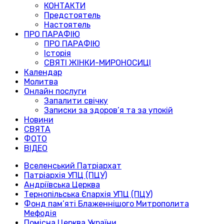
КОНТАКТИ
Предстоятель
Настоятель
ПРО ПАРАФІЮ
ПРО ПАРАФІЮ
Історія
СВЯТІ ЖІНКИ-МИРОНОСИЦІ
Календар
Молитва
Онлайн послуги
Запалити свічку
Записки за здоров’я та за упокій
Новини
СВЯТА
ФОТО
ВІДЕО
Вселенський Патріархат
Патріархія УПЦ (ПЦУ)
Андріївська Церква
Тернопільська Єпархія УПЦ (ПЦУ)
Фонд пам’яті Блаженнішого Митрополита
Мефодія
Помісна Церква України