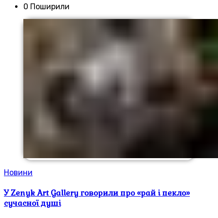
0 Поширили
Новини
У Zenyk Art Gallery говорили про «рай і пекло»
сучасної душі