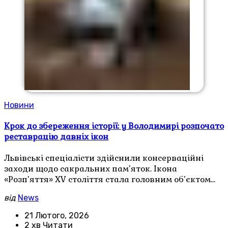
Новини
Крок до збереження історії: у Володимирі розпочато
реставрацію давніх ікон
Львівські спеціалісти здійснили консерваційні
заходи щодо сакральних пам’яток. Ікона
«Розп’яття» XV століття стала головним об’єктом…
від
News
21 Лютого, 2026
2 хв Читати