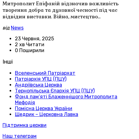
Митрополит Епіфаній відзначив важливість
творення добра та духовної чесності під час
відвідин виставки. Війна, мистецтво…
від
News
23 Червня, 2025
2 хв Читати
0 Поширили
Інші
Вселенський Патріархат
Патріархія УПЦ (ПЦУ)
Андріївська Церква
Тернопільська Єпархія УПЦ (ПЦУ)
Фонд пам’яті Блаженнішого Митрополита
Мефодія
Помісна Церква України
Щедрик – Церковна Лавка
Підтримка церкви
Наш телеграм