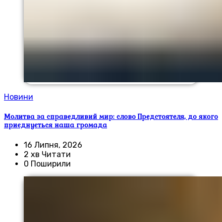
Новини
Молитва за справедливий мир: слово Предстоятеля, до якого
приєднується наша громада
16 Липня, 2026
2 хв Читати
0 Поширили