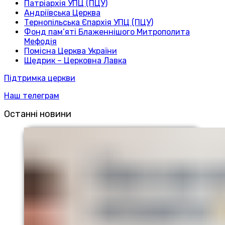
Патріархія УПЦ (ПЦУ)
Андріївська Церква
Тернопільська Єпархія УПЦ (ПЦУ)
Фонд пам’яті Блаженнішого Митрополита
Мефодія
Помісна Церква України
Щедрик – Церковна Лавка
Підтримка церкви
Наш телеграм
Останні новини