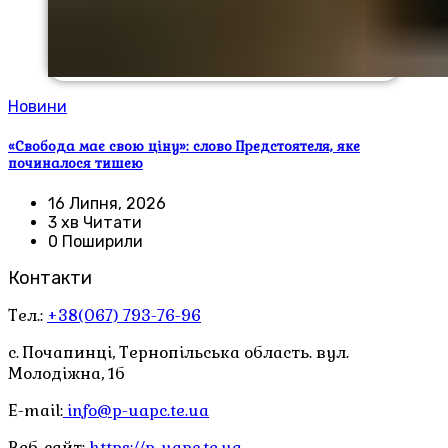
Новини
«Свобода має свою ціну»: слово Предстоятеля, яке
починалося тишею
16 Липня, 2026
3 хв Читати
0 Поширили
Контакти
Тел.:
+38(067) 793-76-96
с. Почапинці, Тернопільська область. вул.
Молодіжна, 1б
E-mail:
info@p-uapc.te.ua
Веб-сайт:
https://p-uapc.te.ua