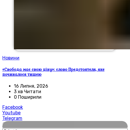
Новини
«Свобода має свою ціну»: слово Предстоятеля, яке
починалося тишею
16 Липня, 2026
3 хв Читати
0 Поширили
Facebook
Youtube
Telegram
🌍