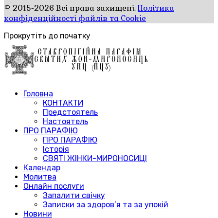
© 2015-2026 Всі права захищені.
Політика
конфіденційності файлів та Cookie
Прокрутіть до початку
Головна
КОНТАКТИ
Предстоятель
Настоятель
ПРО ПАРАФІЮ
ПРО ПАРАФІЮ
Історія
СВЯТІ ЖІНКИ-МИРОНОСИЦІ
Календар
Молитва
Онлайн послуги
Запалити свічку
Записки за здоров’я та за упокій
Новини