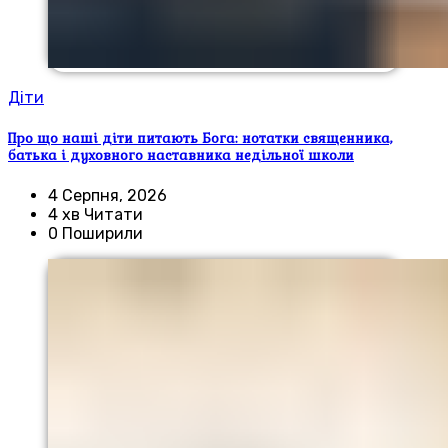
Діти
Про що наші діти питають Бога: нотатки священника,
батька і духовного наставника недільної школи
4 Серпня, 2026
4 хв Читати
0 Поширили