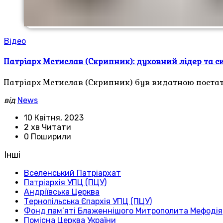
Відео
Патріарх Мстислав (Скрипник): духовний лідер та с
Патріарх Мстислав (Скрипник) був видатною постат
від
News
10 Квітня, 2023
2 хв Читати
0 Поширили
Інші
Вселенський Патріархат
Патріархія УПЦ (ПЦУ)
Андріївська Церква
Тернопільська Єпархія УПЦ (ПЦУ)
Фонд пам’яті Блаженнішого Митрополита Мефодія
Помісна Церква України