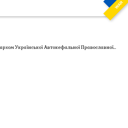
WAR
іархом Української Автокефальної Православної…