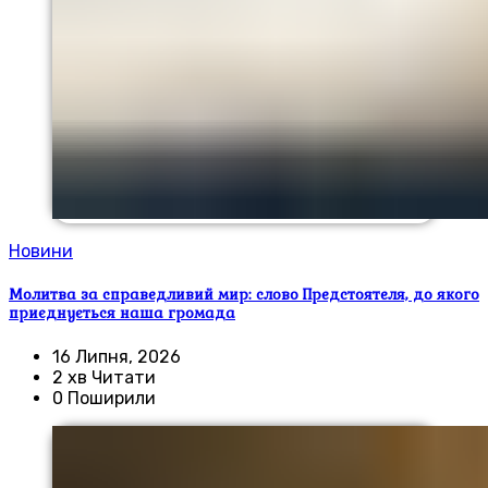
Новини
Молитва за справедливий мир: слово Предстоятеля, до якого
приєднується наша громада
16 Липня, 2026
2 хв Читати
0 Поширили