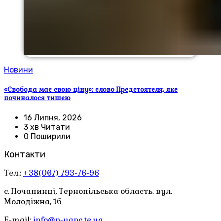
Новини
«Свобода має свою ціну»: слово Предстоятеля, яке
починалося тишею
16 Липня, 2026
3 хв Читати
0 Поширили
Контакти
Тел.:
+38(067) 793-76-96
с. Почапинці, Тернопільська область. вул.
Молодіжна, 1б
E-mail:
info@p-uapc.te.ua