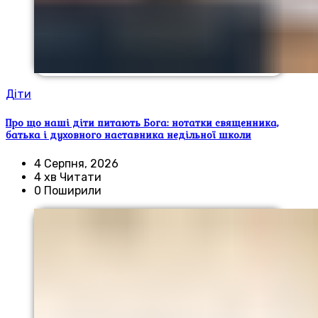
Діти
Про що наші діти питають Бога: нотатки священника,
батька і духовного наставника недільної школи
4 Серпня, 2026
4 хв Читати
0 Поширили