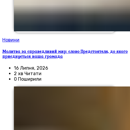
Новини
Молитва за справедливий мир: слово Предстоятеля, до якого
приєднується наша громада
16 Липня, 2026
2 хв Читати
0 Поширили