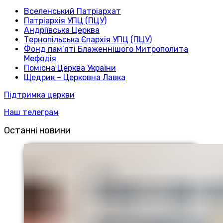
Вселенський Патріархат
Патріархія УПЦ (ПЦУ)
Андріївська Церква
Тернопільська Єпархія УПЦ (ПЦУ)
Фонд пам’яті Блаженнішого Митрополита
Мефодія
Помісна Церква України
Щедрик – Церковна Лавка
Підтримка церкви
Наш телеграм
Останні новини