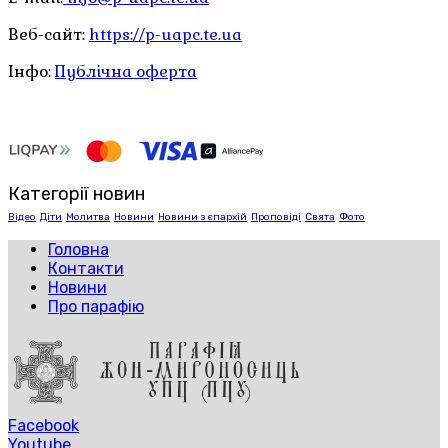
Веб-сайт:
https://p-uapc.te.ua
Інфо:
Публічна оферта
Категорії новин
Відео
Діти
Молитва
Новини
Новини з єпархій
Проповіді
Свята
Фото
Головна
Контакти
Новини
Про парафію
Facebook
Youtube