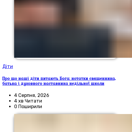
Діти
Про що наші діти питають Бога: нотатки священника,
батька і духовного наставника недільної школи
4 Серпня, 2026
4 хв Читати
0 Поширили