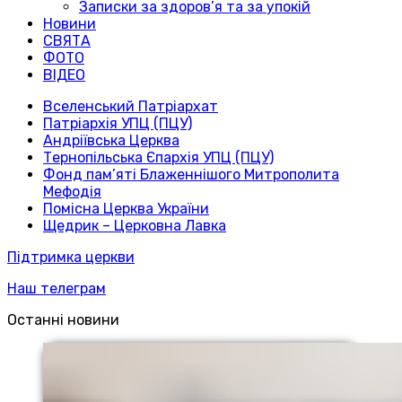
Записки за здоров’я та за упокій
Новини
СВЯТА
ФОТО
ВІДЕО
Вселенський Патріархат
Патріархія УПЦ (ПЦУ)
Андріївська Церква
Тернопільська Єпархія УПЦ (ПЦУ)
Фонд пам’яті Блаженнішого Митрополита
Мефодія
Помісна Церква України
Щедрик – Церковна Лавка
Підтримка церкви
Наш телеграм
Останні новини