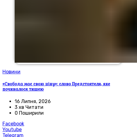
Новини
«Свобода має свою ціну»: слово Предстоятеля, яке
починалося тишею
16 Липня, 2026
3 хв Читати
0 Поширили
Facebook
Youtube
Telegram