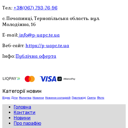
Тел.:
+38(067) 793-76-96
с. Почапинці, Тернопільська область. вул.
Молодіжна, 1б
E-mail:
info@p-uapc.te.ua
Веб-сайт:
https://p-uapc.te.ua
Інфо:
Публічна оферта
Категорії новин
Відео
Діти
Молитва
Новини
Новини з єпархій
Проповіді
Свята
Фото
Головна
Контакти
Новини
Про парафію