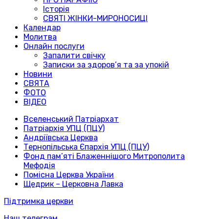
Історія
СВЯТІ ЖІНКИ-МИРОНОСИЦІ
Календар
Молитва
Онлайн послуги
Запалити свічку
Записки за здоров’я та за упокій
Новини
СВЯТА
ФОТО
ВІДЕО
Вселенський Патріархат
Патріархія УПЦ (ПЦУ)
Андріївська Церква
Тернопільська Єпархія УПЦ (ПЦУ)
Фонд пам’яті Блаженнішого Митрополита
Мефодія
Помісна Церква України
Щедрик – Церковна Лавка
Підтримка церкви
Наш телеграм