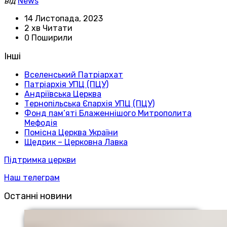
від
News
14 Листопада, 2023
2 хв Читати
0 Поширили
Інші
Вселенський Патріархат
Патріархія УПЦ (ПЦУ)
Андріївська Церква
Тернопільська Єпархія УПЦ (ПЦУ)
Фонд пам’яті Блаженнішого Митрополита
Мефодія
Помісна Церква України
Щедрик – Церковна Лавка
Підтримка церкви
Наш телеграм
Останні новини