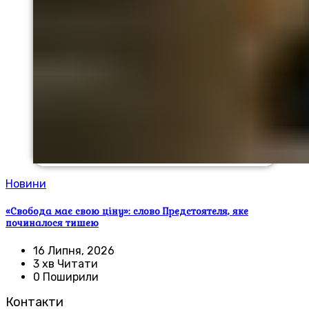
Новини
«Свобода має свою ціну»: слово Предстоятеля, яке
починалося тишею
16 Липня, 2026
3 хв Читати
0 Поширили
Контакти