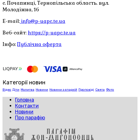
с. Почапинці, Тернопільська область. вул.
Молодіжна, 1б
E-mail:
info@p-uapc.te.ua
Веб-сайт:
https://p-uapc.te.ua
Інфо:
Публічна оферта
Категорії новин
Відео
Діти
Молитва
Новини
Новини з єпархій
Проповіді
Свята
Фото
Головна
Контакти
Новини
Про парафію