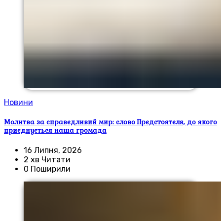
Новини
Молитва за справедливий мир: слово Предстоятеля, до якого
приєднується наша громада
16 Липня, 2026
2 хв Читати
0 Поширили