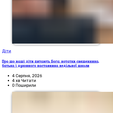
Діти
Про що наші діти питають Бога: нотатки священника,
батька і духовного наставника недільної школи
4 Серпня, 2026
4 хв Читати
0 Поширили