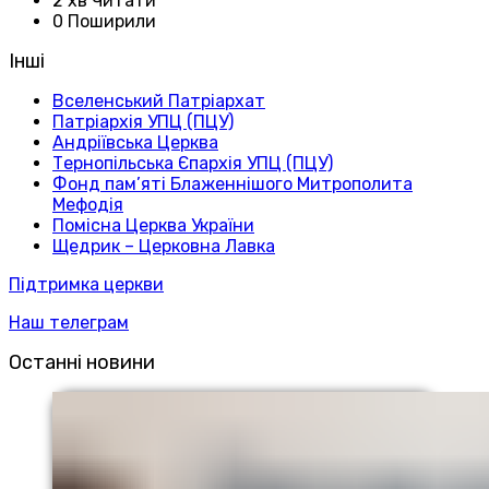
2 хв Читати
0 Поширили
Інші
Вселенський Патріархат
Патріархія УПЦ (ПЦУ)
Андріївська Церква
Тернопільська Єпархія УПЦ (ПЦУ)
Фонд пам’яті Блаженнішого Митрополита
Мефодія
Помісна Церква України
Щедрик – Церковна Лавка
Підтримка церкви
Наш телеграм
Останні новини