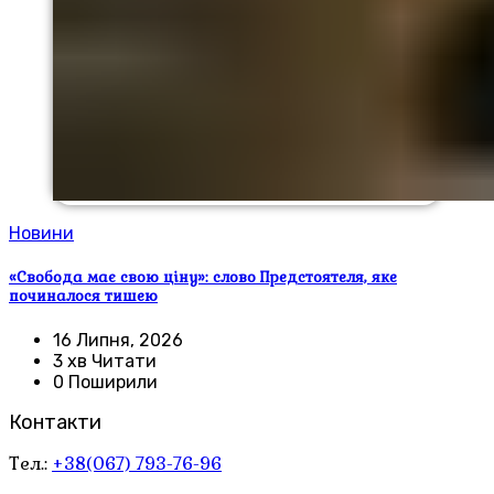
Новини
«Свобода має свою ціну»: слово Предстоятеля, яке
починалося тишею
16 Липня, 2026
3 хв Читати
0 Поширили
Контакти
Тел.:
+38(067) 793-76-96