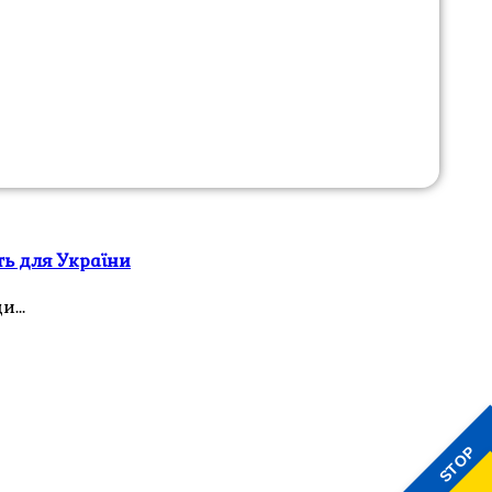
ть для України
ди…
STOP