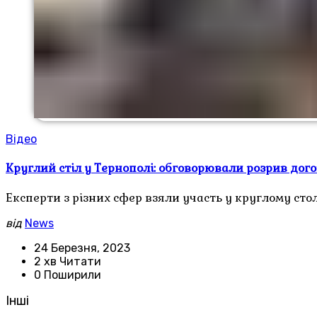
Відео
Круглий стіл у Тернополі: обговорювали розрив дого
Експерти з різних сфер взяли участь у круглому ст
від
News
24 Березня, 2023
2 хв Читати
0 Поширили
Інші