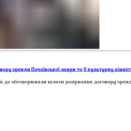
вору оренди Почаївської лаври та її культурну цінніс
олі, де обговорювали шляхи розірвання договору орен