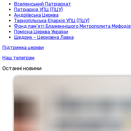
Вселенський Патріархат
Патріархія УПЦ (ПЦУ)
Андріївська Церква
Тернопільська Єпархія УПЦ (ПЦУ)
Фонд пам’яті Блаженнішого Митрополита Мефодія
Помісна Церква України
Щедрик – Церковна Лавка
Підтримка церкви
Наш телеграм
Останні новини