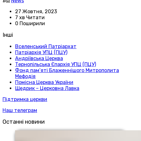
від
News
27 Жовтня, 2023
7 хв Читати
0 Поширили
Інші
Вселенський Патріархат
Патріархія УПЦ (ПЦУ)
Андріївська Церква
Тернопільська Єпархія УПЦ (ПЦУ)
Фонд пам’яті Блаженнішого Митрополита
Мефодія
Помісна Церква України
Щедрик – Церковна Лавка
Підтримка церкви
Наш телеграм
Останні новини