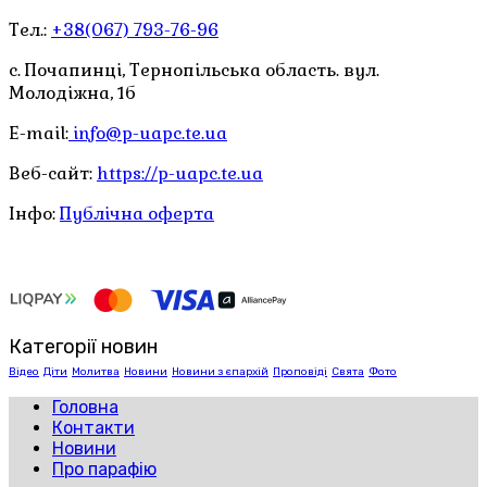
Тел.:
+38(067) 793-76-96
с. Почапинці, Тернопільська область. вул.
Молодіжна, 1б
E-mail:
info@p-uapc.te.ua
Веб-сайт:
https://p-uapc.te.ua
Інфо:
Публічна оферта
Категорії новин
Відео
Діти
Молитва
Новини
Новини з єпархій
Проповіді
Свята
Фото
Головна
Контакти
Новини
Про парафію