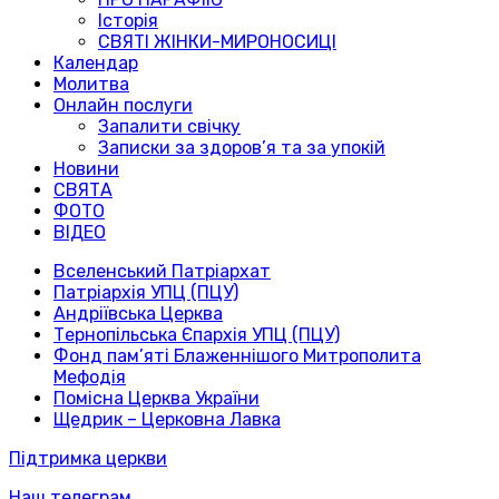
Історія
СВЯТІ ЖІНКИ-МИРОНОСИЦІ
Календар
Молитва
Онлайн послуги
Запалити свічку
Записки за здоров’я та за упокій
Новини
СВЯТА
ФОТО
ВІДЕО
Вселенський Патріархат
Патріархія УПЦ (ПЦУ)
Андріївська Церква
Тернопільська Єпархія УПЦ (ПЦУ)
Фонд пам’яті Блаженнішого Митрополита
Мефодія
Помісна Церква України
Щедрик – Церковна Лавка
Підтримка церкви
Наш телеграм