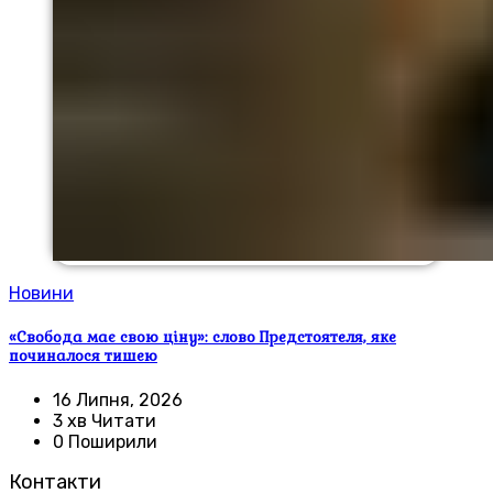
Новини
«Свобода має свою ціну»: слово Предстоятеля, яке
починалося тишею
16 Липня, 2026
3 хв Читати
0 Поширили
Контакти