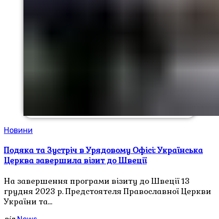
Новини
Подяка та Зустріч в Урядовому Офісі: Українська
Церква завершила візит до Швеції
На завершення програми візиту до Швеції 13
грудня 2023 р. Предстоятеля Православної Церкви
України та…