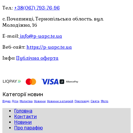
Тел.:
+38(067) 793-76-96
с. Почапинці, Тернопільська область. вул.
Молодіжна, 1б
E-mail:
info@p-uapc.te.ua
Веб-сайт:
https://p-uapc.te.ua
Інфо:
Публічна оферта
Категорії новин
Відео
Діти
Молитва
Новини
Новини з єпархій
Проповіді
Свята
Фото
Головна
Контакти
Новини
Про парафію