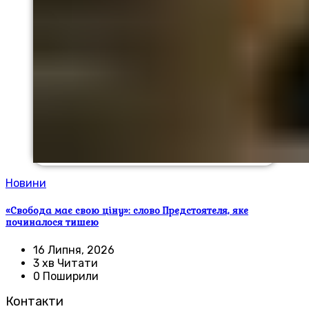
Новини
«Свобода має свою ціну»: слово Предстоятеля, яке
починалося тишею
16 Липня, 2026
3 хв Читати
0 Поширили
Контакти