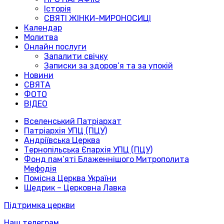
Історія
СВЯТІ ЖІНКИ-МИРОНОСИЦІ
Календар
Молитва
Онлайн послуги
Запалити свічку
Записки за здоров’я та за упокій
Новини
СВЯТА
ФОТО
ВІДЕО
Вселенський Патріархат
Патріархія УПЦ (ПЦУ)
Андріївська Церква
Тернопільська Єпархія УПЦ (ПЦУ)
Фонд пам’яті Блаженнішого Митрополита
Мефодія
Помісна Церква України
Щедрик – Церковна Лавка
Підтримка церкви
Наш телеграм