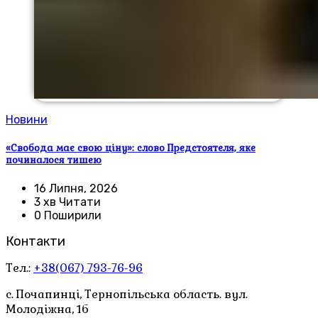
Новини
«Свобода має свою ціну»: слово Предстоятеля, яке
починалося тишею
16 Липня, 2026
3 хв Читати
0 Поширили
Контакти
Тел.:
+38(067) 793-76-96
с. Почапинці, Тернопільська область. вул.
Молодіжна, 1б