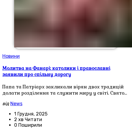
Новини
Молитва на Фанарі: католики і православні
заявили про спільну дорогу
Папа та Патріарх закликали вірян двох традицій
долати розділення та служити миру у світі. Свято…
від
News
1 Грудня, 2025
2 хв Читати
0 Поширили