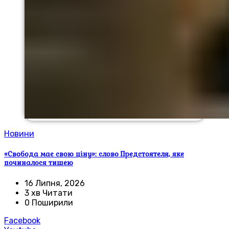
Новини
«Свобода має свою ціну»: слово Предстоятеля, яке
починалося тишею
16 Липня, 2026
3 хв Читати
0 Поширили
Facebook