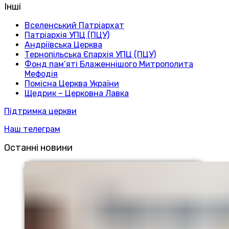
Інші
Вселенський Патріархат
Патріархія УПЦ (ПЦУ)
Андріївська Церква
Тернопільська Єпархія УПЦ (ПЦУ)
Фонд пам’яті Блаженнішого Митрополита
Мефодія
Помісна Церква України
Щедрик – Церковна Лавка
Підтримка церкви
Наш телеграм
Останні новини