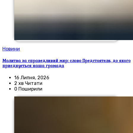
Новини
Молитва за справедливий мир: слово Предстоятеля, до якого
приєднується наша громада
16 Липня, 2026
2 хв Читати
0 Поширили