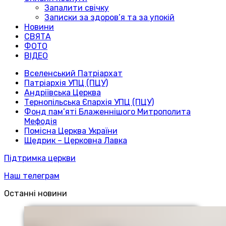
Запалити свічку
Записки за здоров’я та за упокій
Новини
СВЯТА
ФОТО
ВІДЕО
Вселенський Патріархат
Патріархія УПЦ (ПЦУ)
Андріївська Церква
Тернопільська Єпархія УПЦ (ПЦУ)
Фонд пам’яті Блаженнішого Митрополита
Мефодія
Помісна Церква України
Щедрик – Церковна Лавка
Підтримка церкви
Наш телеграм
Останні новини