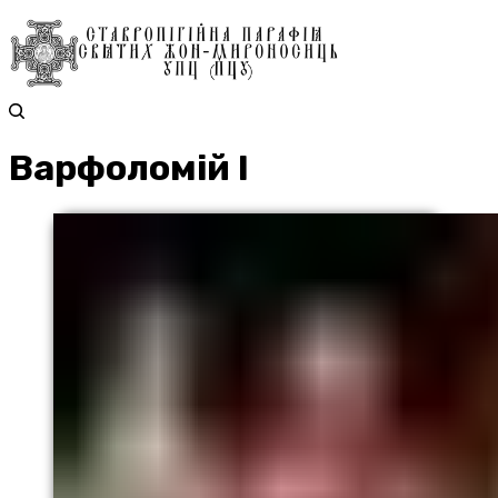
Варфоломій I