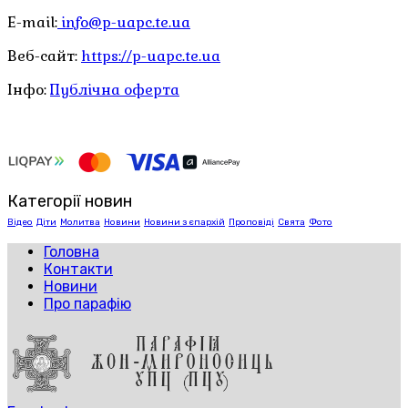
E-mail:
info@p-uapc.te.ua
Веб-сайт:
https://p-uapc.te.ua
Інфо:
Публічна оферта
Категорії новин
Відео
Діти
Молитва
Новини
Новини з єпархій
Проповіді
Свята
Фото
Головна
Контакти
Новини
Про парафію