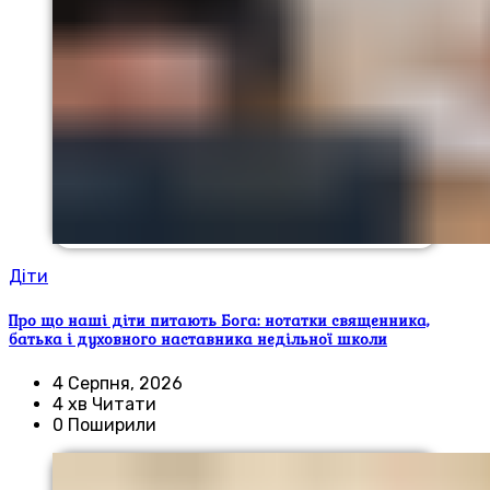
Діти
Про що наші діти питають Бога: нотатки священника,
батька і духовного наставника недільної школи
4 Серпня, 2026
4 хв Читати
0 Поширили