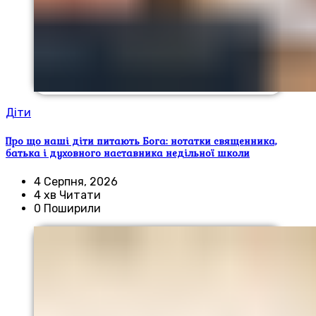
Діти
Про що наші діти питають Бога: нотатки священника,
батька і духовного наставника недільної школи
4 Серпня, 2026
4 хв Читати
0 Поширили