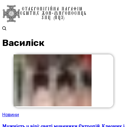
Василіск
Новини
Мужність у вірі: святі мученики Євтропій, Клеоник і