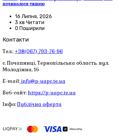
починалося тишею
16 Липня, 2026
3 хв Читати
0 Поширили
Контакти
Тел.:
+38(067) 793-76-96
с. Почапинці, Тернопільська область. вул.
Молодіжна, 1б
E-mail:
info@p-uapc.te.ua
Веб-сайт:
https://p-uapc.te.ua
Інфо:
Публічна оферта