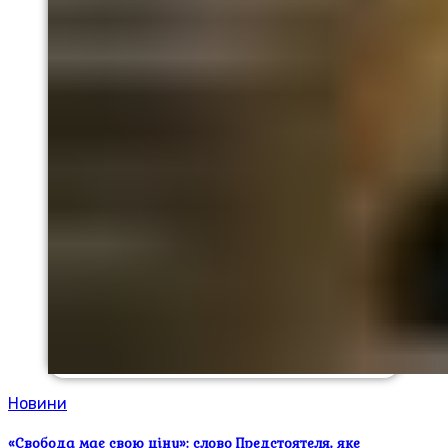
Новини
«Свобода має свою ціну»: слово Предстоятеля, яке