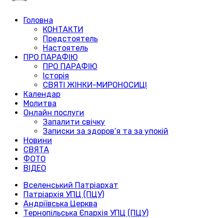
Головна
КОНТАКТИ
Предстоятель
Настоятель
ПРО ПАРАФІЮ
ПРО ПАРАФІЮ
Історія
СВЯТІ ЖІНКИ-МИРОНОСИЦІ
Календар
Молитва
Онлайн послуги
Запалити свічку
Записки за здоров’я та за упокій
Новини
СВЯТА
ФОТО
ВІДЕО
Вселенський Патріархат
Патріархія УПЦ (ПЦУ)
Андріївська Церква
Тернопільська Єпархія УПЦ (ПЦУ)