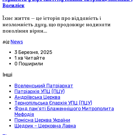
Василіск
Їхнє життя – це історія про відданість і
незламність духу, що продовжує надихати
покоління вірян.…
від
News
3 Березня, 2025
1 хв Читайте
0 Поширили
Інші
Вселенський Патріархат
Патріархія УПЦ (ПЦУ)
Андріївська Церква
Тернопільська Єпархія УПЦ (ПЦУ)
Фонд пам’яті Блаженнішого Митрополита
Мефодія
Помісна Церква України
Щедрик – Церковна Лавка