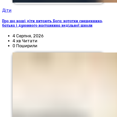
Діти
Про що наші діти питають Бога: нотатки священника,
батька і духовного наставника недільної школи
4 Серпня, 2026
4 хв Читати
0 Поширили