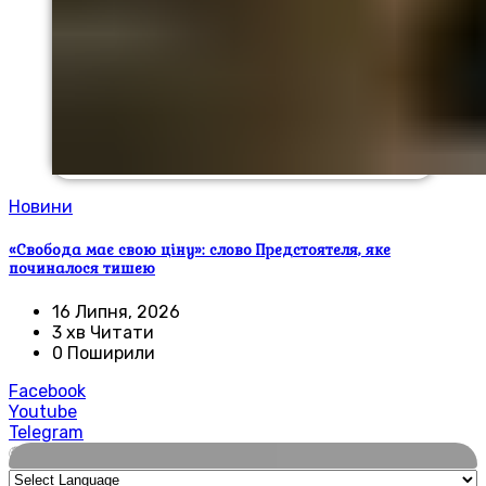
Новини
«Свобода має свою ціну»: слово Предстоятеля, яке
починалося тишею
16 Липня, 2026
3 хв Читати
0 Поширили
Facebook
Youtube
Telegram
🌍