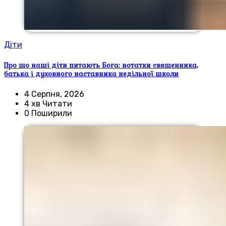
Діти
Про що наші діти питають Бога: нотатки священника,
батька і духовного наставника недільної школи
4 Серпня, 2026
4 хв Читати
0 Поширили