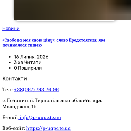
Новини
«Свобода має свою ціну»: слово Предстоятеля, яке
починалося тишею
16 Липня, 2026
3 хв Читати
0 Поширили
Контакти
Тел.:
+38(067) 793-76-96
с. Почапинці, Тернопільська область. вул.
Молодіжна, 1б
E-mail:
info@p-uapc.te.ua
Веб-сайт:
https://p-uapc.te.ua