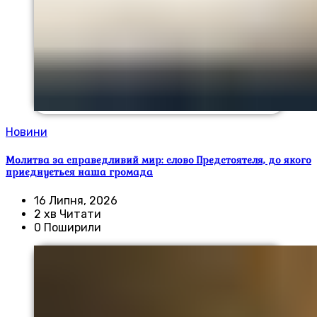
Новини
Молитва за справедливий мир: слово Предстоятеля, до якого
приєднується наша громада
16 Липня, 2026
2 хв Читати
0 Поширили