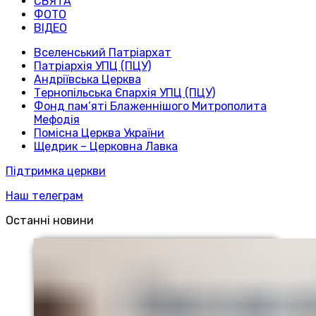
СВЯТА
ФОТО
ВІДЕО
Вселенський Патріархат
Патріархія УПЦ (ПЦУ)
Андріївська Церква
Тернопільська Єпархія УПЦ (ПЦУ)
Фонд пам’яті Блаженнішого Митрополита
Мефодія
Помісна Церква України
Щедрик – Церковна Лавка
Підтримка церкви
Наш телеграм
Останні новини