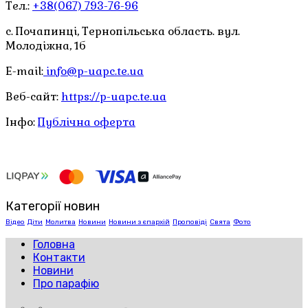
Тел.:
+38(067) 793-76-96
с. Почапинці, Тернопільська область. вул.
Молодіжна, 1б
E-mail:
info@p-uapc.te.ua
Веб-сайт:
https://p-uapc.te.ua
Інфо:
Публічна оферта
Категорії новин
Відео
Діти
Молитва
Новини
Новини з єпархій
Проповіді
Свята
Фото
Головна
Контакти
Новини
Про парафію