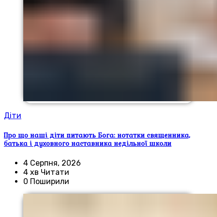
Діти
Про що наші діти питають Бога: нотатки священника,
батька і духовного наставника недільної школи
4 Серпня, 2026
4 хв Читати
0 Поширили