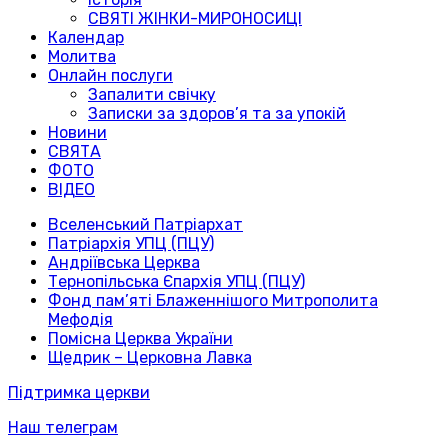
СВЯТІ ЖІНКИ-МИРОНОСИЦІ
Календар
Молитва
Онлайн послуги
Запалити свічку
Записки за здоров’я та за упокій
Новини
СВЯТА
ФОТО
ВІДЕО
Вселенський Патріархат
Патріархія УПЦ (ПЦУ)
Андріївська Церква
Тернопільська Єпархія УПЦ (ПЦУ)
Фонд пам’яті Блаженнішого Митрополита
Мефодія
Помісна Церква України
Щедрик – Церковна Лавка
Підтримка церкви
Наш телеграм