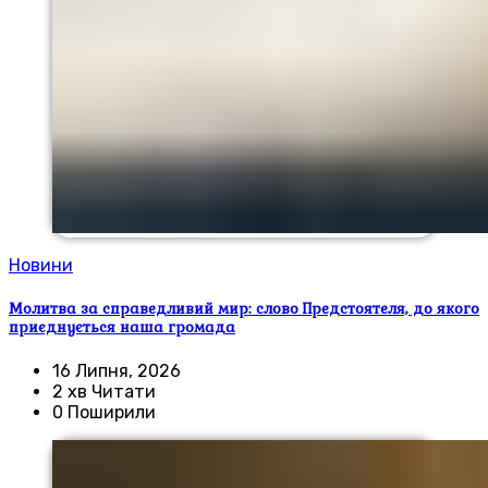
Новини
Молитва за справедливий мир: слово Предстоятеля, до якого
приєднується наша громада
16 Липня, 2026
2 хв Читати
0 Поширили