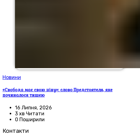
Новини
«Свобода має свою ціну»: слово Предстоятеля, яке
починалося тишею
16 Липня, 2026
3 хв Читати
0 Поширили
Контакти