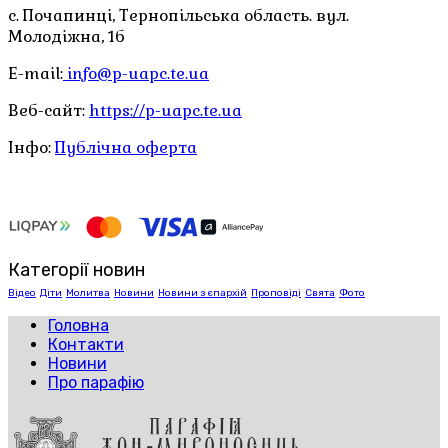
с. Почапинці, Тернопільська область. вул.
Молодіжна, 1б
E-mail:
info@p-uapc.te.ua
Веб-сайт:
https://p-uapc.te.ua
Інфо:
Публічна оферта
Категорії новин
Відео
Діти
Молитва
Новини
Новини з єпархій
Проповіді
Свята
Фото
Головна
Контакти
Новини
Про парафію