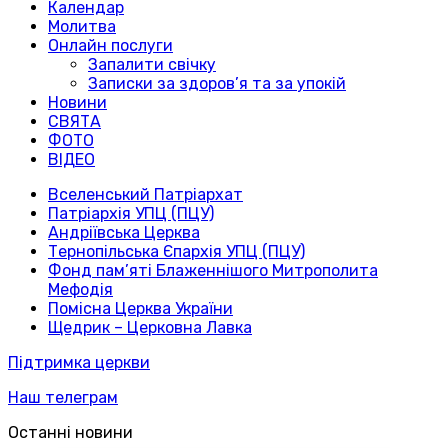
Календар
Молитва
Онлайн послуги
Запалити свічку
Записки за здоров’я та за упокій
Новини
СВЯТА
ФОТО
ВІДЕО
Вселенський Патріархат
Патріархія УПЦ (ПЦУ)
Андріївська Церква
Тернопільська Єпархія УПЦ (ПЦУ)
Фонд пам’яті Блаженнішого Митрополита
Мефодія
Помісна Церква України
Щедрик – Церковна Лавка
Підтримка церкви
Наш телеграм
Останні новини