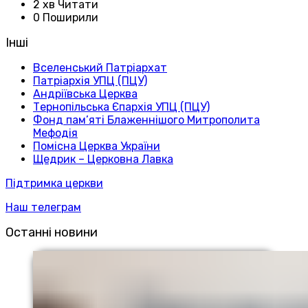
2 хв Читати
0 Поширили
Інші
Вселенський Патріархат
Патріархія УПЦ (ПЦУ)
Андріївська Церква
Тернопільська Єпархія УПЦ (ПЦУ)
Фонд пам’яті Блаженнішого Митрополита
Мефодія
Помісна Церква України
Щедрик – Церковна Лавка
Підтримка церкви
Наш телеграм
Останні новини