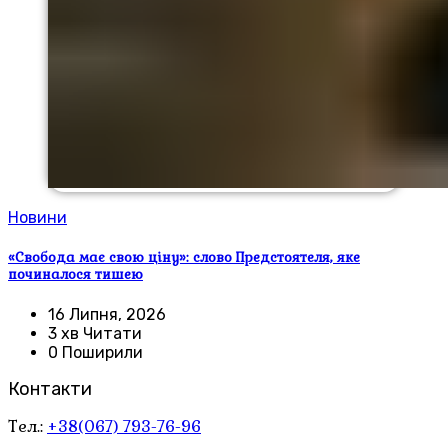
Новини
«Свобода має свою ціну»: слово Предстоятеля, яке
починалося тишею
16 Липня, 2026
3 хв Читати
0 Поширили
Контакти
Тел.:
+38(067) 793-76-96