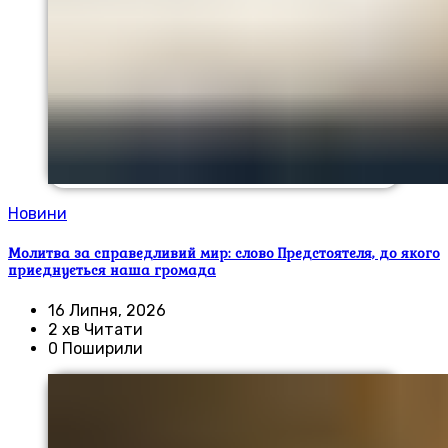
Новини
Молитва за справедливий мир: слово Предстоятеля, до якого
приєднується наша громада
16 Липня, 2026
2 хв Читати
0 Поширили