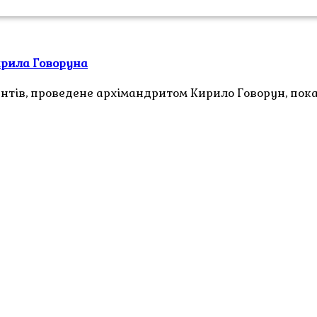
ирила Говоруна
тів, проведене архімандритом Кирило Говорун, показу