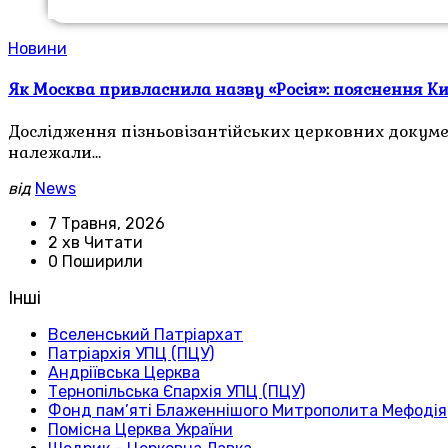
Новини
Як Москва привласнила назву «Росія»: пояснення К
Дослідження пізньовізантійських церковних докумен
належали…
від
News
7 Травня, 2026
2 хв Читати
0 Поширили
Інші
Вселенський Патріархат
Патріархія УПЦ (ПЦУ)
Андріївська Церква
Тернопільська Єпархія УПЦ (ПЦУ)
Фонд пам’яті Блаженнішого Митрополита Мефодія
Помісна Церква України