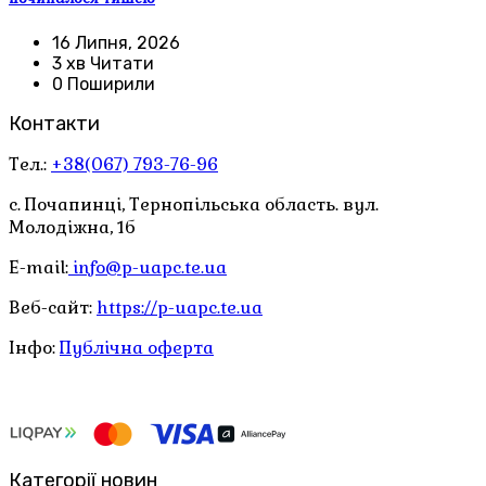
16 Липня, 2026
3 хв Читати
0 Поширили
Контакти
Тел.:
+38(067) 793-76-96
с. Почапинці, Тернопільська область. вул.
Молодіжна, 1б
E-mail:
info@p-uapc.te.ua
Веб-сайт:
https://p-uapc.te.ua
Інфо:
Публічна оферта
Категорії новин