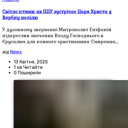
Світло істини: як ПЦУ зустрічає Царя Христа у
Вербну неділю
У духовному зверненні Митрополит Епіфаній
підкреслив значення Входу Господнього в
Єрусалим для кожного християнина. Смирення,…
від
News
13 Квітня, 2025
1 хв Читайте
0 Поширили