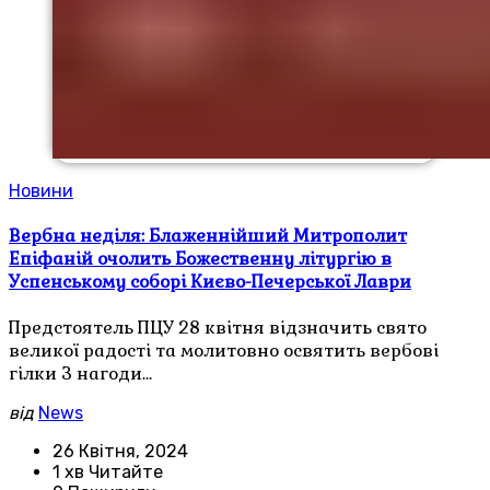
Новини
Вербна неділя: Блаженнійший Митрополит
Епіфаній очолить Божественну літургію в
Успенському соборі Києво-Печерської Лаври
Предстоятель ПЦУ 28 квітня відзначить свято
великої радості та молитовно освятить вербові
гілки З нагоди…
від
News
26 Квітня, 2024
1 хв Читайте