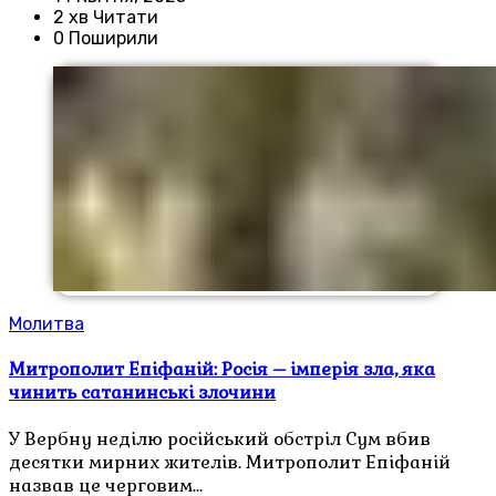
2 хв Читати
0 Поширили
Молитва
Митрополит Епіфаній: Росія – імперія зла, яка
чинить сатанинські злочини
У Вербну неділю російський обстріл Сум вбив
десятки мирних жителів. Митрополит Епіфаній
назвав це черговим…