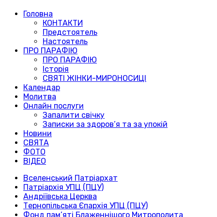
Головна
КОНТАКТИ
Предстоятель
Настоятель
ПРО ПАРАФІЮ
ПРО ПАРАФІЮ
Історія
СВЯТІ ЖІНКИ-МИРОНОСИЦІ
Календар
Молитва
Онлайн послуги
Запалити свічку
Записки за здоров’я та за упокій
Новини
СВЯТА
ФОТО
ВІДЕО
Вселенський Патріархат
Патріархія УПЦ (ПЦУ)
Андріївська Церква
Тернопільська Єпархія УПЦ (ПЦУ)
Фонд пам’яті Блаженнішого Митрополита