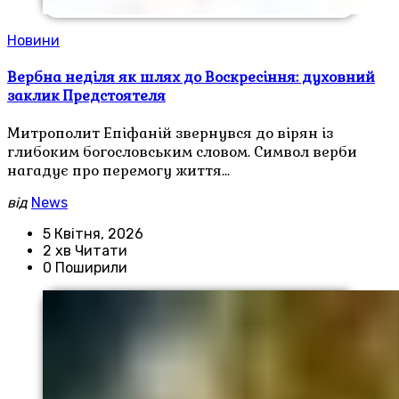
Новини
Вербна неділя як шлях до Воскресіння: духовний
заклик Предстоятеля
Митрополит Епіфаній звернувся до вірян із
глибоким богословським словом. Символ верби
нагадує про перемогу життя…
від
News
5 Квітня, 2026
2 хв Читати
0 Поширили