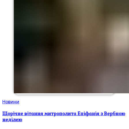
Новини
Щорічне вітання митрополита Епіфанія з Вербною
неділею