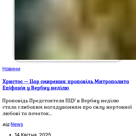
Новини
Христос — Цар смирення: проповідь Митрополита
Епіфанія у Вербну неділю
Проповідь Предстоятеля ПЦУ в Вербну неділю
стала глибоким нагадуванням про силу жертовної
любові та початок…
від
News
14 Квітня, 2025