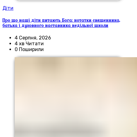
Діти
Про що наші діти питають Бога: нотатки священника,
батька і духовного наставника недільної школи
4 Серпня, 2026
4 хв Читати
0 Поширили