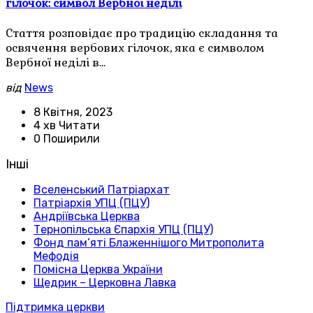
гілочок: символ Вербної неділі
Стаття розповідає про традицію складання та
освячення вербових гілочок, яка є символом
Вербної неділі в…
від
News
8 Квітня, 2023
4 хв Читати
0 Поширили
Інші
Вселенський Патріархат
Патріархія УПЦ (ПЦУ)
Андріївська Церква
Тернопільська Єпархія УПЦ (ПЦУ)
Фонд пам’яті Блаженнішого Митрополита
Мефодія
Помісна Церква України
Щедрик – Церковна Лавка
Підтримка церкви