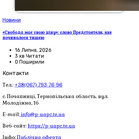
Новини
«Свобода має свою ціну»: слово Предстоятеля, яке
починалося тишею
16 Липня, 2026
3 хв Читати
0 Поширили
Контакти
Тел.:
+38(067) 793-76-96
с. Почапинці, Тернопільська область. вул.
Молодіжна, 1б
E-mail:
info@p-uapc.te.ua
Веб-сайт:
https://p-uapc.te.ua
Інфо:
Публічна оферта