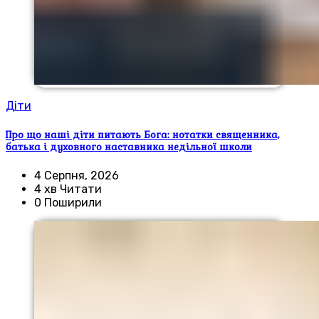
Діти
Про що наші діти питають Бога: нотатки священника,
батька і духовного наставника недільної школи
4 Серпня, 2026
4 хв Читати
0 Поширили