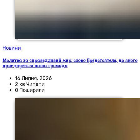
Новини
Молитва за справедливий мир: слово Предстоятеля, до якого
приєднується наша громада
16 Липня, 2026
2 хв Читати
0 Поширили