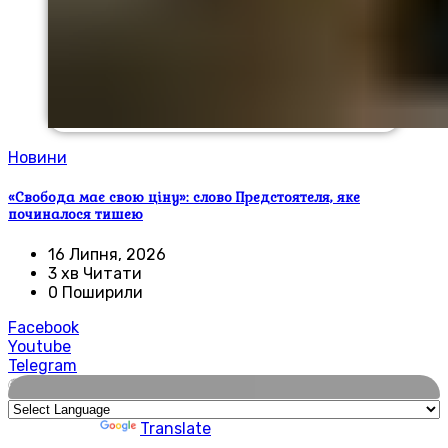
Новини
«Свобода має свою ціну»: слово Предстоятеля, яке
починалося тишею
16 Липня, 2026
3 хв Читати
0 Поширили
Facebook
Youtube
Telegram
🌍
Powered by
Translate