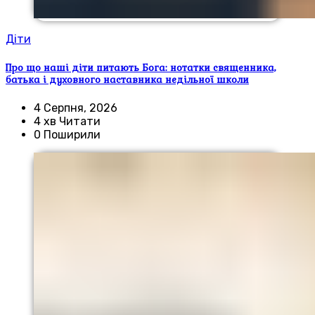
Діти
Про що наші діти питають Бога: нотатки священника,
батька і духовного наставника недільної школи
4 Серпня, 2026
4 хв Читати
0 Поширили