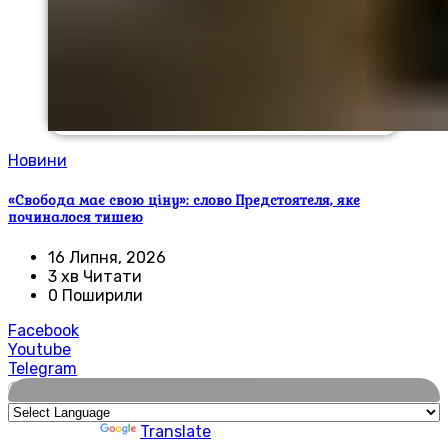
Новини
«Свобода має свою ціну»: слово Предстоятеля, яке
починалося тишею
16 Липня, 2026
3 хв Читати
0 Поширили
Facebook
Youtube
Telegram
🌍
Powered by
Translate