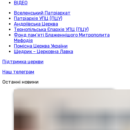
ВІДЕО
Вселенський Патріархат
Патріархія УПЦ (ПЦУ)
Андріївська Церква
Тернопільська Єпархія УПЦ (ПЦУ)
Фонд пам’яті Блаженнішого Митрополита
Мефодія
Помісна Церква України
Щедрик – Церковна Лавка
Підтримка церкви
Наш телеграм
Останні новини