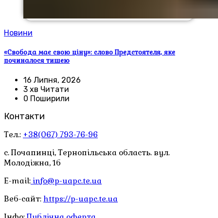
Новини
«Свобода має свою ціну»: слово Предстоятеля, яке
починалося тишею
16 Липня, 2026
3 хв Читати
0 Поширили
Контакти
Тел.:
+38(067) 793-76-96
с. Почапинці, Тернопільська область. вул.
Молодіжна, 1б
E-mail:
info@p-uapc.te.ua
Веб-сайт:
https://p-uapc.te.ua
Інфо:
Публічна оферта