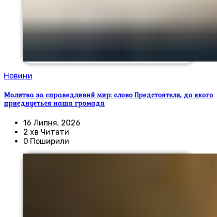
Новини
Молитва за справедливий мир: слово Предстоятеля, до якого
приєднується наша громада
16 Липня, 2026
2 хв Читати
0 Поширили