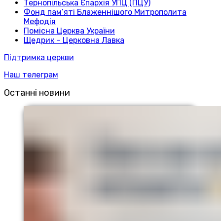
Тернопільська Єпархія УПЦ (ПЦУ)
Фонд пам’яті Блаженнішого Митрополита
Мефодія
Помісна Церква України
Щедрик – Церковна Лавка
Підтримка церкви
Наш телеграм
Останні новини