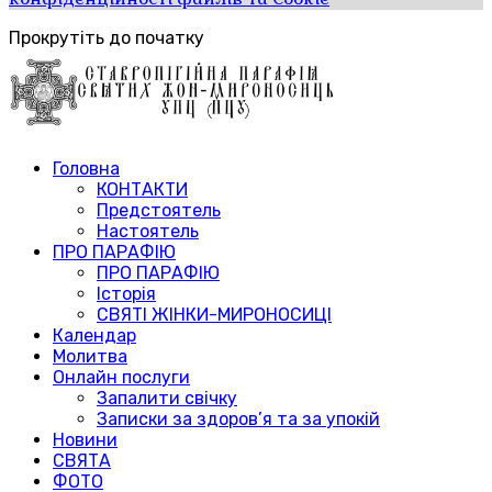
Прокрутіть до початку
Головна
КОНТАКТИ
Предстоятель
Настоятель
ПРО ПАРАФІЮ
ПРО ПАРАФІЮ
Історія
СВЯТІ ЖІНКИ-МИРОНОСИЦІ
Календар
Молитва
Онлайн послуги
Запалити свічку
Записки за здоров’я та за упокій
Новини
СВЯТА
ФОТО