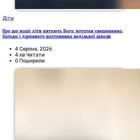
Діти
Про що наші діти питають Бога: нотатки священника,
батька і духовного наставника недільної школи
4 Серпня, 2026
4 хв Читати
0 Поширили