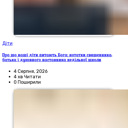
Діти
Про що наші діти питають Бога: нотатки священника,
батька і духовного наставника недільної школи
4 Серпня, 2026
4 хв Читати
0 Поширили