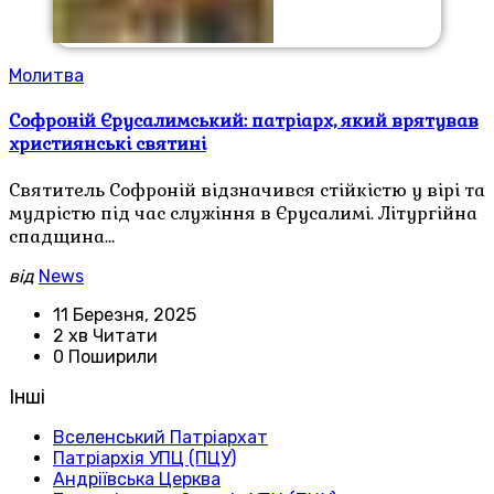
Молитва
Софроній Єрусалимський: патріарх, який врятував
християнські святині
Святитель Софроній відзначився стійкістю у вірі та
мудрістю під час служіння в Єрусалимі. Літургійна
спадщина…
від
News
11 Березня, 2025
2 хв Читати
0 Поширили
Інші
Вселенський Патріархат
Патріархія УПЦ (ПЦУ)
Андріївська Церква