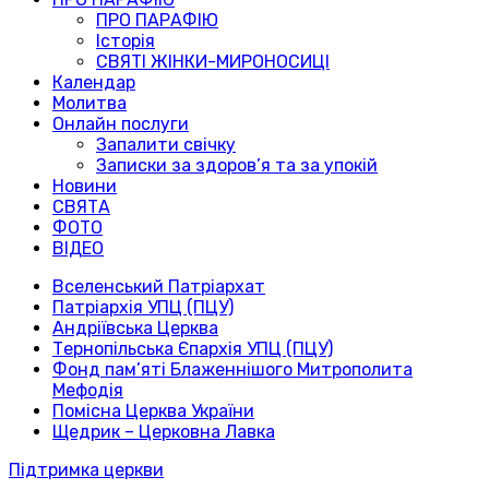
ПРО ПАРАФІЮ
Історія
СВЯТІ ЖІНКИ-МИРОНОСИЦІ
Календар
Молитва
Онлайн послуги
Запалити свічку
Записки за здоров’я та за упокій
Новини
СВЯТА
ФОТО
ВІДЕО
Вселенський Патріархат
Патріархія УПЦ (ПЦУ)
Андріївська Церква
Тернопільська Єпархія УПЦ (ПЦУ)
Фонд пам’яті Блаженнішого Митрополита
Мефодія
Помісна Церква України
Щедрик – Церковна Лавка
Підтримка церкви