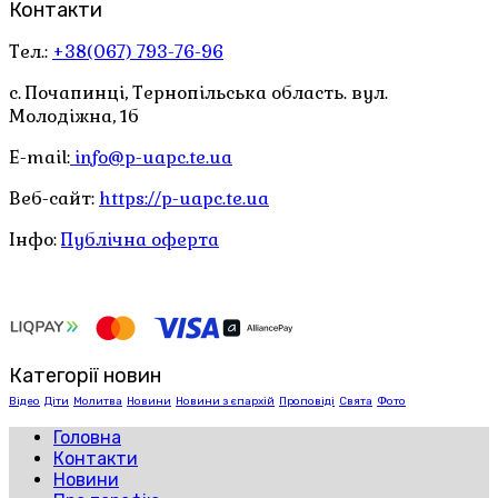
Контакти
Тел.:
+38(067) 793-76-96
с. Почапинці, Тернопільська область. вул.
Молодіжна, 1б
E-mail:
info@p-uapc.te.ua
Веб-сайт:
https://p-uapc.te.ua
Інфо:
Публічна оферта
Категорії новин
Відео
Діти
Молитва
Новини
Новини з єпархій
Проповіді
Свята
Фото
Головна
Контакти
Новини