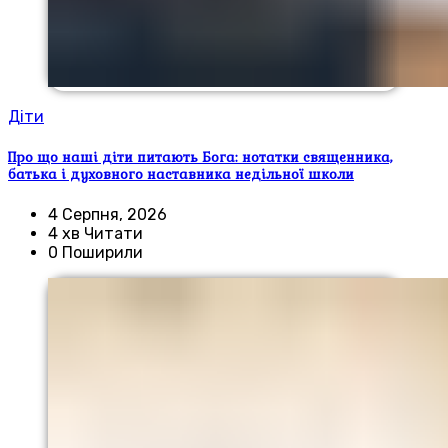
Діти
Про що наші діти питають Бога: нотатки священника,
батька і духовного наставника недільної школи
4 Серпня, 2026
4 хв Читати
0 Поширили