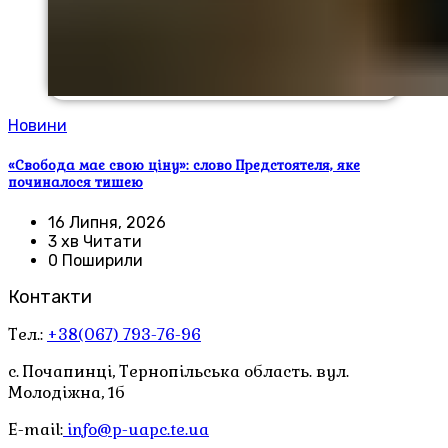
Новини
«Свобода має свою ціну»: слово Предстоятеля, яке
починалося тишею
16 Липня, 2026
3 хв Читати
0 Поширили
Контакти
Тел.:
+38(067) 793-76-96
с. Почапинці, Тернопільська область. вул.
Молодіжна, 1б
E-mail:
info@p-uapc.te.ua