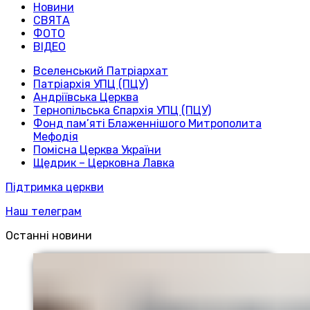
Новини
СВЯТА
ФОТО
ВІДЕО
Вселенський Патріархат
Патріархія УПЦ (ПЦУ)
Андріївська Церква
Тернопільська Єпархія УПЦ (ПЦУ)
Фонд пам’яті Блаженнішого Митрополита
Мефодія
Помісна Церква України
Щедрик – Церковна Лавка
Підтримка церкви
Наш телеграм
Останні новини