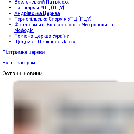
Вселенський Патріархат
Патріархія УПЦ (ПЦУ)
Андріївська Церква
Тернопільська Єпархія УПЦ (ПЦУ)
Фонд пам’яті Блаженнішого Митрополита
Мефодія
Помісна Церква України
Щедрик – Церковна Лавка
Підтримка церкви
Наш телеграм
Останні новини