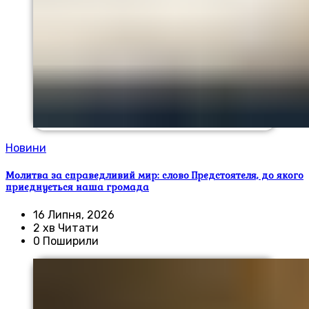
Новини
Молитва за справедливий мир: слово Предстоятеля, до якого
приєднується наша громада
16 Липня, 2026
2 хв Читати
0 Поширили