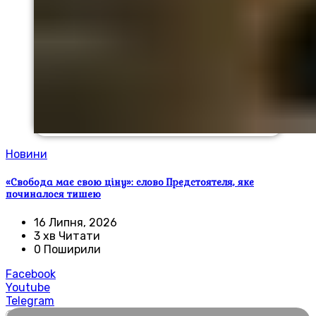
Новини
«Свобода має свою ціну»: слово Предстоятеля, яке
починалося тишею
16 Липня, 2026
3 хв Читати
0 Поширили
Facebook
Youtube
Telegram
🌍