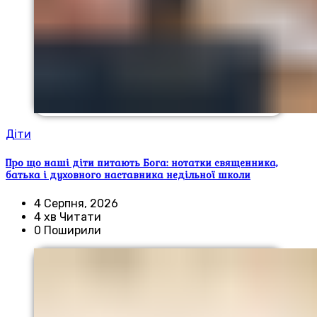
Діти
Про що наші діти питають Бога: нотатки священника,
батька і духовного наставника недільної школи
4 Серпня, 2026
4 хв Читати
0 Поширили