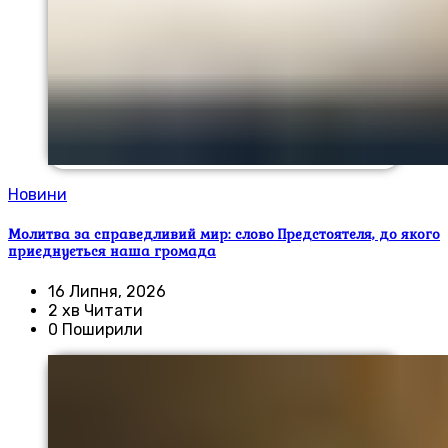
Новини
Молитва за справедливий мир: слово Предстоятеля, до якого
приєднується наша громада
16 Липня, 2026
2 хв Читати
0 Поширили