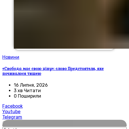
Новини
«Свобода має свою ціну»: слово Предстоятеля, яке
починалося тишею
16 Липня, 2026
3 хв Читати
0 Поширили
Facebook
Youtube
Telegram
🌍