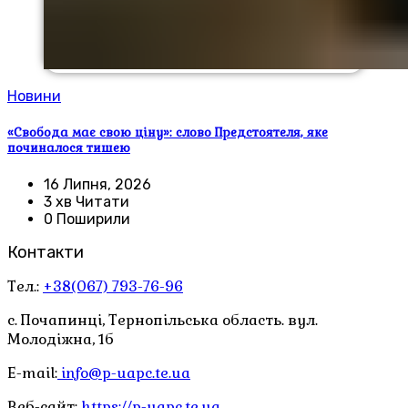
Новини
«Свобода має свою ціну»: слово Предстоятеля, яке
починалося тишею
16 Липня, 2026
3 хв Читати
0 Поширили
Контакти
Тел.:
+38(067) 793-76-96
с. Почапинці, Тернопільська область. вул.
Молодіжна, 1б
E-mail:
info@p-uapc.te.ua
Веб-сайт:
https://p-uapc.te.ua