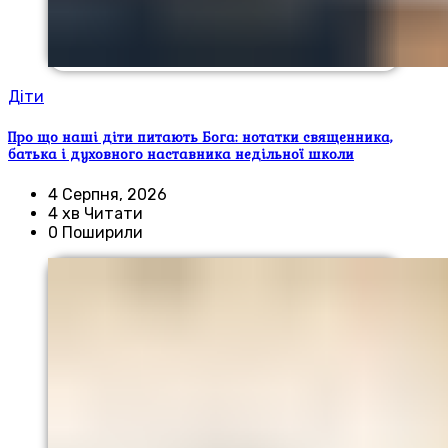
Діти
Про що наші діти питають Бога: нотатки священника,
батька і духовного наставника недільної школи
4 Серпня, 2026
4 хв Читати
0 Поширили