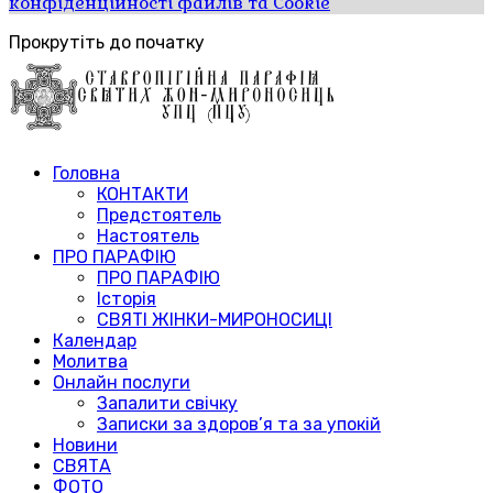
конфіденційності файлів та Cookie
Прокрутіть до початку
Головна
КОНТАКТИ
Предстоятель
Настоятель
ПРО ПАРАФІЮ
ПРО ПАРАФІЮ
Історія
СВЯТІ ЖІНКИ-МИРОНОСИЦІ
Календар
Молитва
Онлайн послуги
Запалити свічку
Записки за здоров’я та за упокій
Новини
СВЯТА
ФОТО