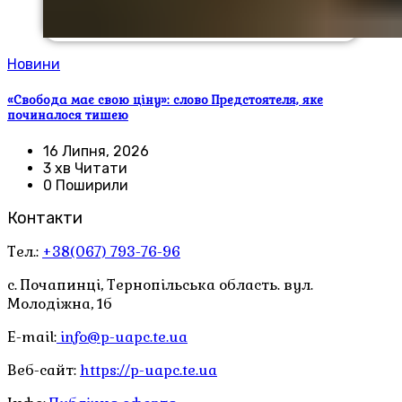
Новини
«Свобода має свою ціну»: слово Предстоятеля, яке
починалося тишею
16 Липня, 2026
3 хв Читати
0 Поширили
Контакти
Тел.:
+38(067) 793-76-96
с. Почапинці, Тернопільська область. вул.
Молодіжна, 1б
E-mail:
info@p-uapc.te.ua
Веб-сайт:
https://p-uapc.te.ua