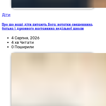
Діти
Про що наші діти питають Бога: нотатки священника,
батька і духовного наставника недільної школи
4 Серпня, 2026
4 хв Читати
0 Поширили