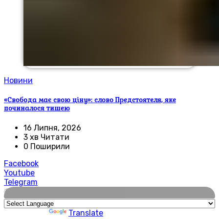
Новини
«Свобода має свою ціну»: слово Предстоятеля, яке
починалося тишею
16 Липня, 2026
3 хв Читати
0 Поширили
Facebook
Youtube
Telegram
🌍
Powered by
Translate