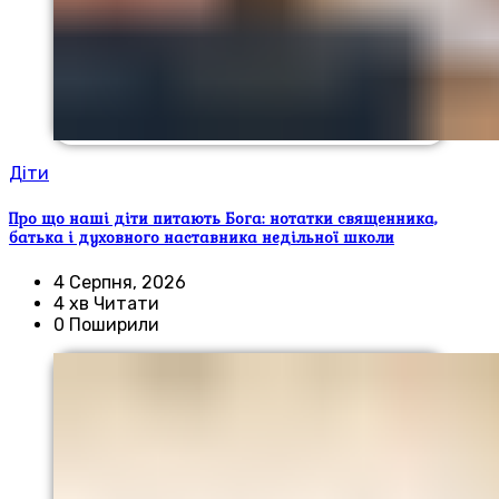
Діти
Про що наші діти питають Бога: нотатки священника,
батька і духовного наставника недільної школи
4 Серпня, 2026
4 хв Читати
0 Поширили