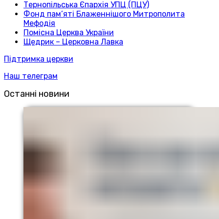
Тернопільська Єпархія УПЦ (ПЦУ)
Фонд пам’яті Блаженнішого Митрополита
Мефодія
Помісна Церква України
Щедрик – Церковна Лавка
Підтримка церкви
Наш телеграм
Останні новини