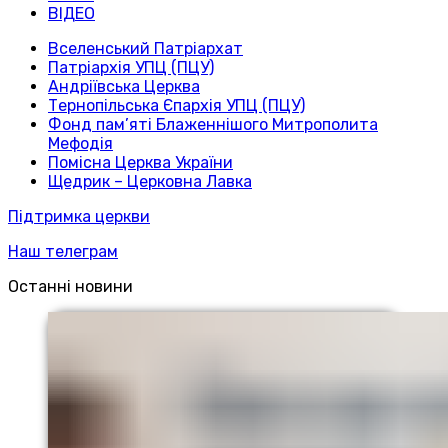
ВІДЕО
Вселенський Патріархат
Патріархія УПЦ (ПЦУ)
Андріївська Церква
Тернопільська Єпархія УПЦ (ПЦУ)
Фонд пам’яті Блаженнішого Митрополита
Мефодія
Помісна Церква України
Щедрик – Церковна Лавка
Підтримка церкви
Наш телеграм
Останні новини