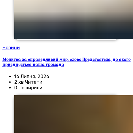
Новини
Молитва за справедливий мир: слово Предстоятеля, до якого
приєднується наша громада
16 Липня, 2026
2 хв Читати
0 Поширили