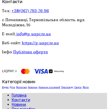
Контакти
Тел.:
+38(067) 793-76-96
с. Почапинці, Тернопільська область. вул.
Молодіжна, 1б
E-mail:
info@p-uapc.te.ua
Веб-сайт:
https://p-uapc.te.ua
Інфо:
Публічна оферта
Категорії новин
Відео
Діти
Молитва
Новини
Новини з єпархій
Проповіді
Свята
Фото
Головна
Контакти
Новини