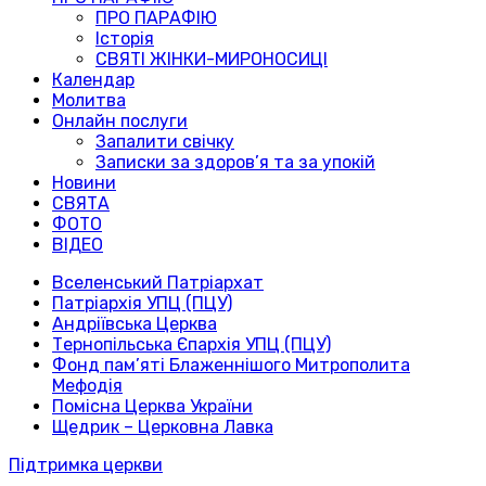
ПРО ПАРАФІЮ
Історія
СВЯТІ ЖІНКИ-МИРОНОСИЦІ
Календар
Молитва
Онлайн послуги
Запалити свічку
Записки за здоров’я та за упокій
Новини
СВЯТА
ФОТО
ВІДЕО
Вселенський Патріархат
Патріархія УПЦ (ПЦУ)
Андріївська Церква
Тернопільська Єпархія УПЦ (ПЦУ)
Фонд пам’яті Блаженнішого Митрополита
Мефодія
Помісна Церква України
Щедрик – Церковна Лавка
Підтримка церкви