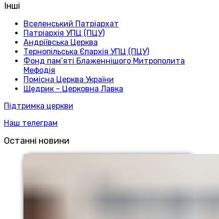
Інші
Вселенський Патріархат
Патріархія УПЦ (ПЦУ)
Андріївська Церква
Тернопільська Єпархія УПЦ (ПЦУ)
Фонд пам’яті Блаженнішого Митрополита
Мефодія
Помісна Церква України
Щедрик – Церковна Лавка
Підтримка церкви
Наш телеграм
Останні новини