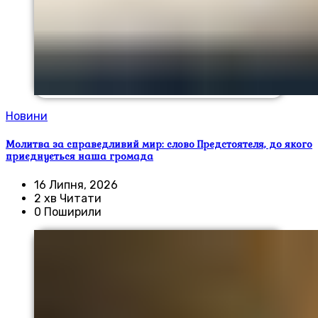
Новини
Молитва за справедливий мир: слово Предстоятеля, до якого
приєднується наша громада
16 Липня, 2026
2 хв Читати
0 Поширили