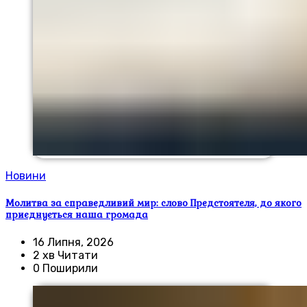
Новини
Молитва за справедливий мир: слово Предстоятеля, до якого
приєднується наша громада
16 Липня, 2026
2 хв Читати
0 Поширили