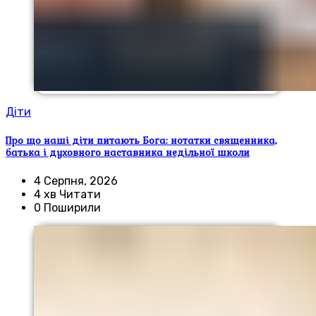
Діти
Про що наші діти питають Бога: нотатки священника,
батька і духовного наставника недільної школи
4 Серпня, 2026
4 хв Читати
0 Поширили