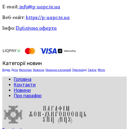
E-mail:
info@p-uapc.te.ua
Веб-сайт:
https://p-uapc.te.ua
Інфо:
Публічна оферта
Категорії новин
Відео
Діти
Молитва
Новини
Новини з єпархій
Проповіді
Свята
Фото
Головна
Контакти
Новини
Про парафію