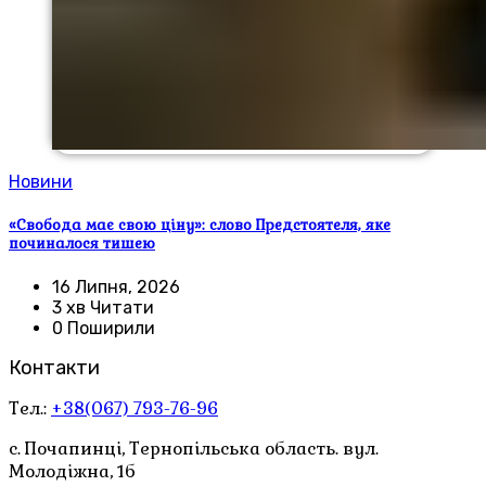
Новини
«Свобода має свою ціну»: слово Предстоятеля, яке
починалося тишею
16 Липня, 2026
3 хв Читати
0 Поширили
Контакти
Тел.:
+38(067) 793-76-96
с. Почапинці, Тернопільська область. вул.
Молодіжна, 1б