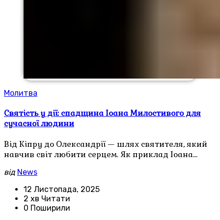
Молитва
Святість у дії: спадщина Іоана Милостивого для
сучасної людини
Від Кіпру до Олександрії — шлях святителя, який
навчив світ любити серцем. Як приклад Іоана…
від
News
12 Листопада, 2025
2 хв Читати
0 Поширили