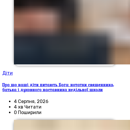
Діти
Про що наші діти питають Бога: нотатки священника,
батька і духовного наставника недільної школи
4 Серпня, 2026
4 хв Читати
0 Поширили