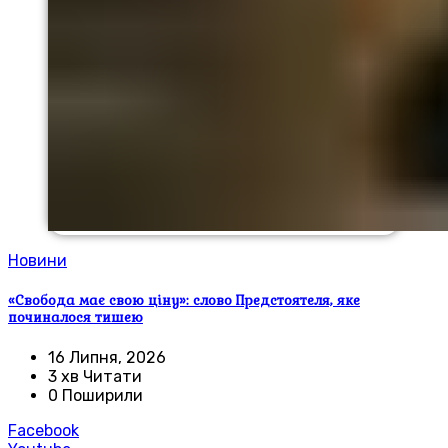
Новини
«Свобода має свою ціну»: слово Предстоятеля, яке
починалося тишею
16 Липня, 2026
3 хв Читати
0 Поширили
Facebook