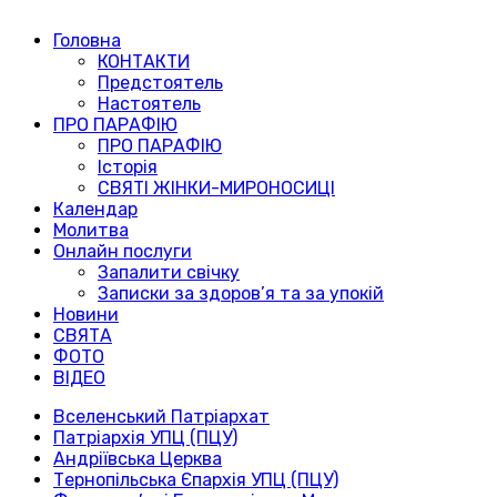
Головна
КОНТАКТИ
Предстоятель
Настоятель
ПРО ПАРАФІЮ
ПРО ПАРАФІЮ
Історія
СВЯТІ ЖІНКИ-МИРОНОСИЦІ
Календар
Молитва
Онлайн послуги
Запалити свічку
Записки за здоров’я та за упокій
Новини
СВЯТА
ФОТО
ВІДЕО
Вселенський Патріархат
Патріархія УПЦ (ПЦУ)
Андріївська Церква
Тернопільська Єпархія УПЦ (ПЦУ)