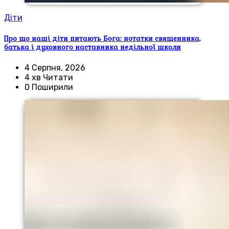
Діти
Про що наші діти питають Бога: нотатки священника,
батька і духовного наставника недільної школи
4 Серпня, 2026
4 хв Читати
0 Поширили