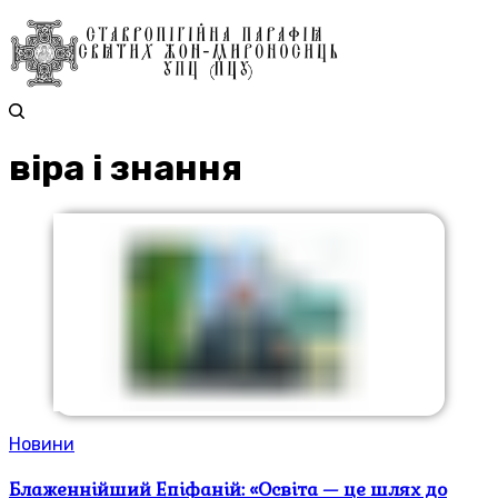
віра і знання
Новини
Блаженнійший Епіфаній: «Освіта — це шлях до