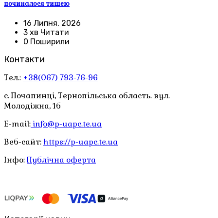
починалося тишею
16 Липня, 2026
3 хв Читати
0 Поширили
Контакти
Тел.:
+38(067) 793-76-96
с. Почапинці, Тернопільська область. вул.
Молодіжна, 1б
E-mail:
info@p-uapc.te.ua
Веб-сайт:
https://p-uapc.te.ua
Інфо:
Публічна оферта