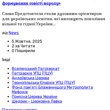
формування совісті народу»
Слова Предстоятеля стали духовним орієнтиром
для українських освітян, які виховують покоління
вільної та гідної України.…
від
News
5 Жовтня, 2025
2 хв Читати
0 Поширили
Інші
Вселенський Патріархат
Патріархія УПЦ (ПЦУ)
Андріївська Церква
Тернопільська Єпархія УПЦ (ПЦУ)
Фонд пам’яті Блаженнішого Митрополита
Мефодія
Помісна Церква України
Щедрик – Церковна Лавка
Підтримка церкви