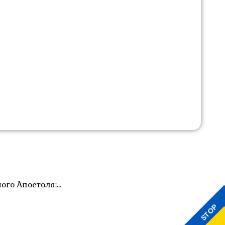
ого Апостола:…
STOP