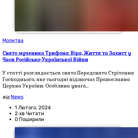
Молитва
Свято мученика Трифона: Віра, Життя та Захист у
Часи Російсько-Української Війни
У статті розглядається свято Передсвято Стрітення
Господнього, яке сьогодні відзначає Православна
Церква України. Особлива увага…
від
News
1 Лютого, 2024
2 хв Читати
0 Поширили