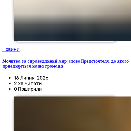
Новини
Молитва за справедливий мир: слово Предстоятеля, до якого
приєднується наша громада
16 Липня, 2026
2 хв Читати
0 Поширили