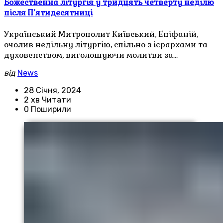
Божественна літургія у тридцять четверту неділю
після П’ятидесятниці
Український Митрополит Київський, Епіфаній,
очолив недільну літургію, спільно з ієрархами та
духовенством, виголошуючи молитви за…
від
News
28 Січня, 2024
2 хв Читати
0 Поширили