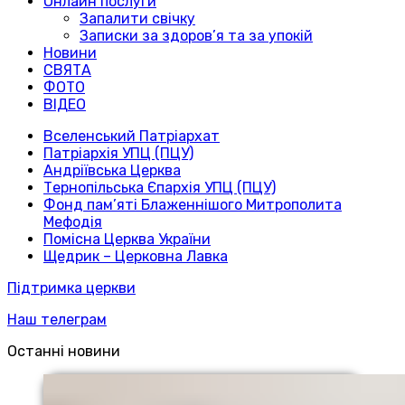
Онлайн послуги
Запалити свічку
Записки за здоров’я та за упокій
Новини
СВЯТА
ФОТО
ВІДЕО
Вселенський Патріархат
Патріархія УПЦ (ПЦУ)
Андріївська Церква
Тернопільська Єпархія УПЦ (ПЦУ)
Фонд пам’яті Блаженнішого Митрополита
Мефодія
Помісна Церква України
Щедрик – Церковна Лавка
Підтримка церкви
Наш телеграм
Останні новини