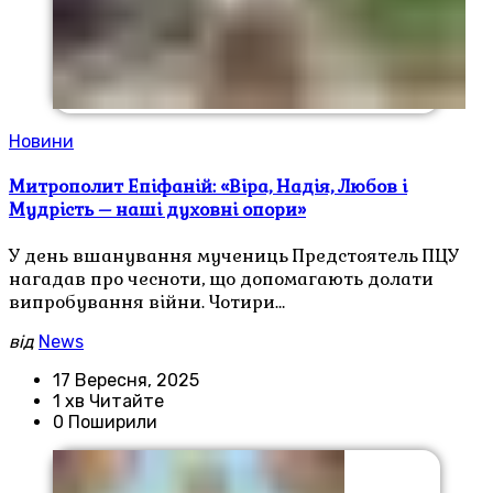
Новини
Митрополит Епіфаній: «Віра, Надія, Любов і
Мудрість – наші духовні опори»
У день вшанування мучениць Предстоятель ПЦУ
нагадав про чесноти, що допомагають долати
випробування війни. Чотири…
від
News
17 Вересня, 2025
1 хв Читайте
0 Поширили