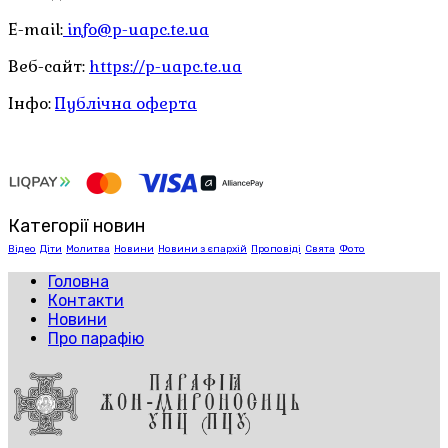
E-mail:
info@p-uapc.te.ua
Веб-сайт:
https://p-uapc.te.ua
Інфо:
Публічна оферта
Категорії новин
Відео
Діти
Молитва
Новини
Новини з єпархій
Проповіді
Свята
Фото
Головна
Контакти
Новини
Про парафію