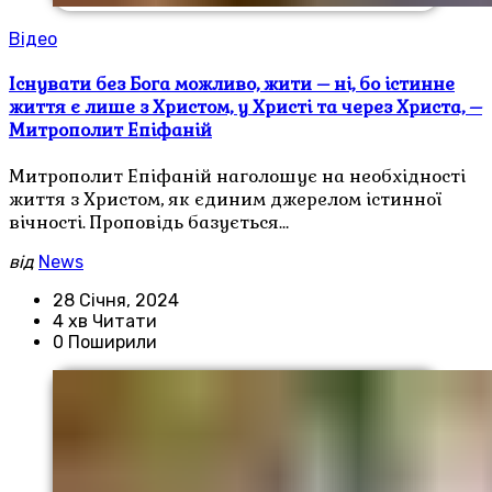
Відео
Існувати без Бога можливо, жити – ні, бо істинне
життя є лише з Христом, у Христі та через Христа, –
Митрополит Епіфаній
Митрополит Епіфаній наголошує на необхідності
життя з Христом, як єдиним джерелом істинної
вічності. Проповідь базується…
від
News
28 Січня, 2024
4 хв Читати
0 Поширили