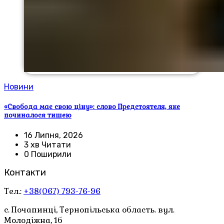
Новини
«Свобода має свою ціну»: слово Предстоятеля, яке
починалося тишею
16 Липня, 2026
3 хв Читати
0 Поширили
Контакти
Тел.:
+38(067) 793-76-96
с. Почапинці, Тернопільська область. вул.
Молодіжна, 1б