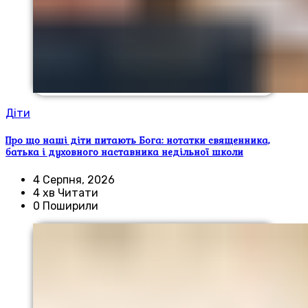
Діти
Про що наші діти питають Бога: нотатки священника,
батька і духовного наставника недільної школи
4 Серпня, 2026
4 хв Читати
0 Поширили