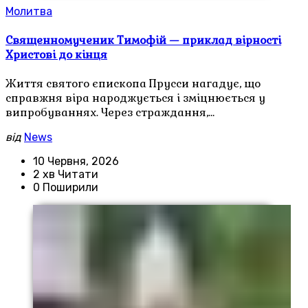
Молитва
Священномученик Тимофій — приклад вірності
Христові до кінця
Життя святого єпископа Прусси нагадує, що
справжня віра народжується і зміцнюється у
випробуваннях. Через страждання,…
від
News
10 Червня, 2026
2 хв Читати
0 Поширили