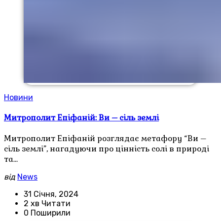
Новини
Митрополит Епіфаній: Ви – сіль землі
Митрополит Епіфаній розглядає метафору “Ви –
сіль землі”, нагадуючи про цінність солі в природі
та…
від
News
31 Січня, 2024
2 хв Читати
0 Поширили