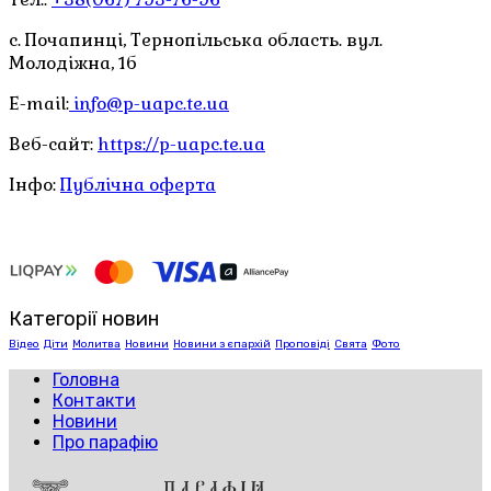
с. Почапинці, Тернопільська область. вул.
Молодіжна, 1б
E-mail:
info@p-uapc.te.ua
Веб-сайт:
https://p-uapc.te.ua
Інфо:
Публічна оферта
Категорії новин
Відео
Діти
Молитва
Новини
Новини з єпархій
Проповіді
Свята
Фото
Головна
Контакти
Новини
Про парафію