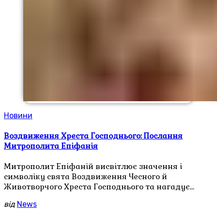
Новини
Воздвиження Хреста Господнього: Послання
Митрополита Епіфанія
Митрополит Епіфаній висвітлює значення і
символіку свята Воздвиження Чесного й
Животворчого Хреста Господнього та нагадує…
від
News