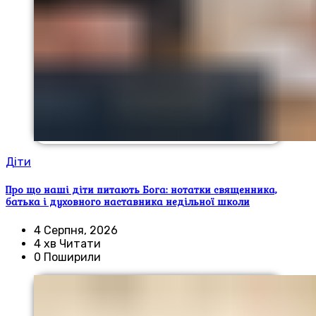
Діти
Про що наші діти питають Бога: нотатки священника,
батька і духовного наставника недільної школи
4 Серпня, 2026
4 хв Читати
0 Поширили