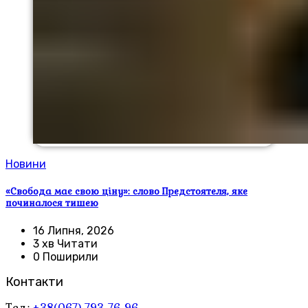
Новини
«Свобода має свою ціну»: слово Предстоятеля, яке
починалося тишею
16 Липня, 2026
3 хв Читати
0 Поширили
Контакти
Тел.:
+38(067) 793-76-96