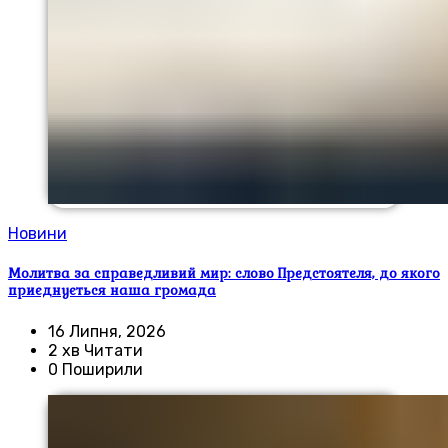
Новини
Молитва за справедливий мир: слово Предстоятеля, до якого
приєднується наша громада
16 Липня, 2026
2 хв Читати
0 Поширили