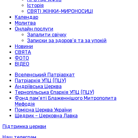
Історія
СВЯТІ ЖІНКИ-МИРОНОСИЦІ
Календар
Молитва
Онлайн послуги
Запалити свічку
Записки за здоров’я та за упокій
Новини
СВЯТА
ФОТО
ВІДЕО
Вселенський Патріархат
Патріархія УПЦ (ПЦУ)
Андріївська Церква
Тернопільська Єпархія УПЦ (ПЦУ)
Фонд пам’яті Блаженнішого Митрополита
Мефодія
Помісна Церква України
Щедрик – Церковна Лавка
Підтримка церкви
Наш телеграм