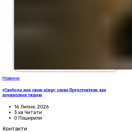
Новини
«Свобода має свою ціну»: слово Предстоятеля, яке
починалося тишею
16 Липня, 2026
3 хв Читати
0 Поширили
Контакти