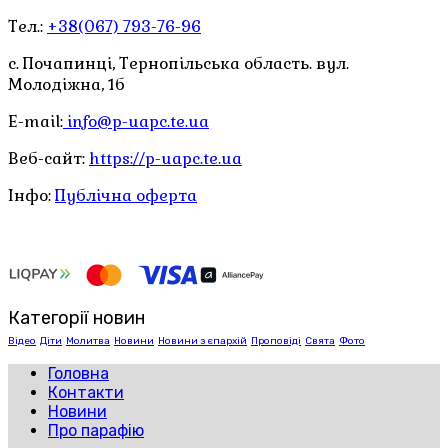
Тел.:
+38(067) 793-76-96
с. Почапинці, Тернопільська область. вул.
Молодіжна, 1б
E-mail:
info@p-uapc.te.ua
Веб-сайт:
https://p-uapc.te.ua
Інфо:
Публічна оферта
Категорії новин
Відео
Діти
Молитва
Новини
Новини з єпархій
Проповіді
Свята
Фото
Головна
Контакти
Новини
Про парафію