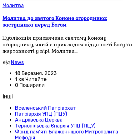
Молитва
Молитва до святого Кононе огородника:
заступника перед Богом
Публікація присвячена святому Конону
огороднику, який є прикладом відданості Богу та
жертовності у вірі. Молитва…
від
News
18 Березня, 2023
1 хв Читайте
0 Поширили
Інші
Вселенський Патріархат
Патріархія УПЦ (ПЦУ)
Андріївська Церква
Тернопільська Єпархія УПЦ (ПЦУ)
Фонд пам’яті Блаженнішого Митрополита
Мефодія