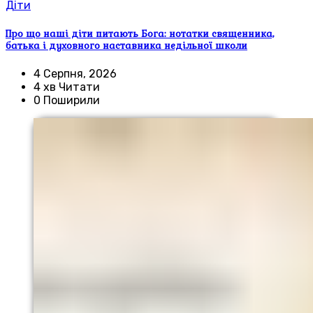
Діти
Про що наші діти питають Бога: нотатки священника,
батька і духовного наставника недільної школи
4 Серпня, 2026
4 хв Читати
0 Поширили