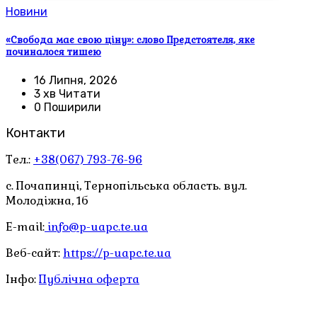
Новини
«Свобода має свою ціну»: слово Предстоятеля, яке
починалося тишею
16 Липня, 2026
3 хв Читати
0 Поширили
Контакти
Тел.:
+38(067) 793-76-96
с. Почапинці, Тернопільська область. вул.
Молодіжна, 1б
E-mail:
info@p-uapc.te.ua
Веб-сайт:
https://p-uapc.te.ua
Інфо:
Публічна оферта