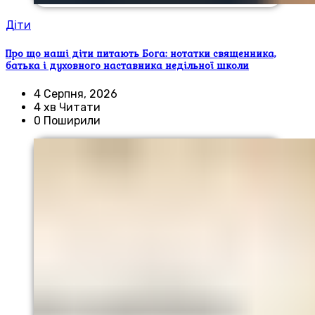
Діти
Про що наші діти питають Бога: нотатки священника,
батька і духовного наставника недільної школи
4 Серпня, 2026
4 хв Читати
0 Поширили