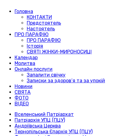
Головна
КОНТАКТИ
Предстоятель
Настоятель
ПРО ПАРАФІЮ
ПРО ПАРАФІЮ
Історія
СВЯТІ ЖІНКИ-МИРОНОСИЦІ
Календар
Молитва
Онлайн послуги
Запалити свічку
Записки за здоров’я та за упокій
Новини
СВЯТА
ФОТО
ВІДЕО
Вселенський Патріархат
Патріархія УПЦ (ПЦУ)
Андріївська Церква
Тернопільська Єпархія УПЦ (ПЦУ)