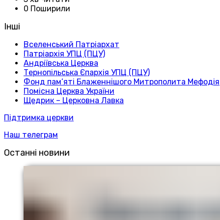
0 Поширили
Інші
Вселенський Патріархат
Патріархія УПЦ (ПЦУ)
Андріївська Церква
Тернопільська Єпархія УПЦ (ПЦУ)
Фонд пам’яті Блаженнішого Митрополита Мефодія
Помісна Церква України
Щедрик – Церковна Лавка
Підтримка церкви
Наш телеграм
Останні новини