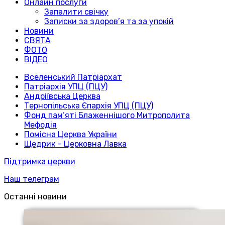
Онлайн послуги
Запалити свічку
Записки за здоров’я та за упокій
Новини
СВЯТА
ФОТО
ВІДЕО
Вселенський Патріархат
Патріархія УПЦ (ПЦУ)
Андріївська Церква
Тернопільська Єпархія УПЦ (ПЦУ)
Фонд пам’яті Блаженнішого Митрополита
Мефодія
Помісна Церква України
Щедрик – Церковна Лавка
Підтримка церкви
Наш телеграм
Останні новини