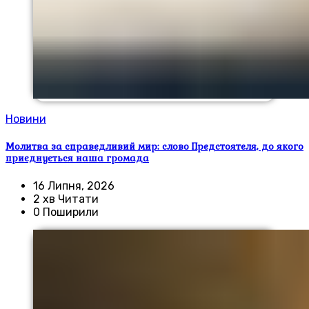
Новини
Молитва за справедливий мир: слово Предстоятеля, до якого
приєднується наша громада
16 Липня, 2026
2 хв Читати
0 Поширили