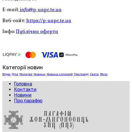
E-mail:
info@p-uapc.te.ua
Веб-сайт:
https://p-uapc.te.ua
Інфо:
Публічна оферта
Категорії новин
Відео
Діти
Молитва
Новини
Новини з єпархій
Проповіді
Свята
Фото
Головна
Контакти
Новини
Про парафію