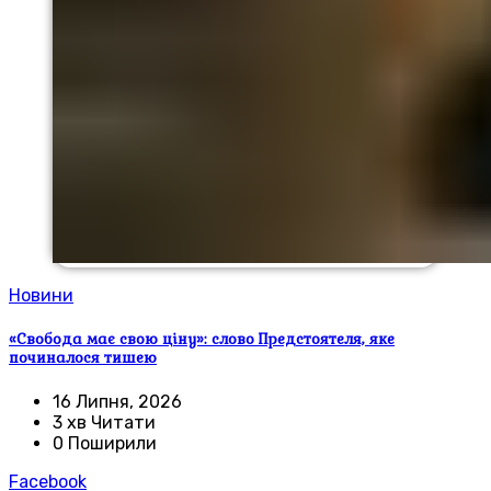
Новини
«Свобода має свою ціну»: слово Предстоятеля, яке
починалося тишею
16 Липня, 2026
3 хв Читати
0 Поширили
Facebook