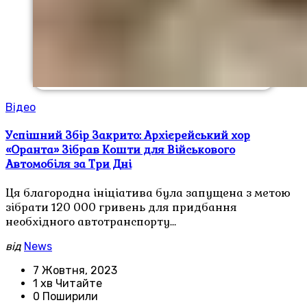
Відео
Успішний Збір Закрито: Архієрейський хор
«Оранта» Зібрав Кошти для Військового
Автомобіля за Три Дні
Ця благородна ініціатива була запущена з метою
зібрати 120 000 гривень для придбання
необхідного автотранспорту…
від
News
7 Жовтня, 2023
1 хв Читайте
0 Поширили