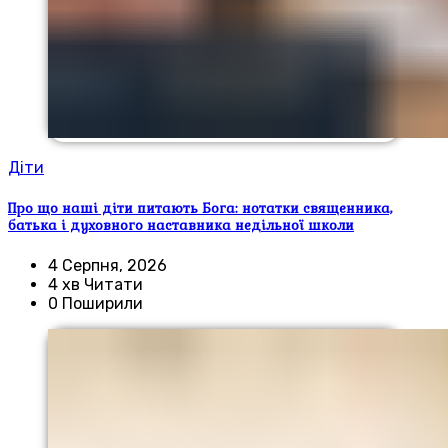
Діти
Про що наші діти питають Бога: нотатки священника,
батька і духовного наставника недільної школи
4 Серпня, 2026
4 хв Читати
0 Поширили