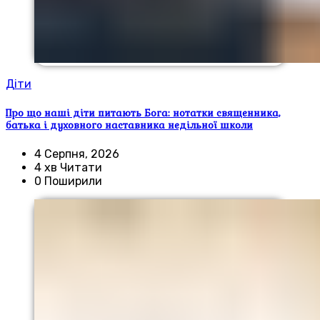
Діти
Про що наші діти питають Бога: нотатки священника,
батька і духовного наставника недільної школи
4 Серпня, 2026
4 хв Читати
0 Поширили