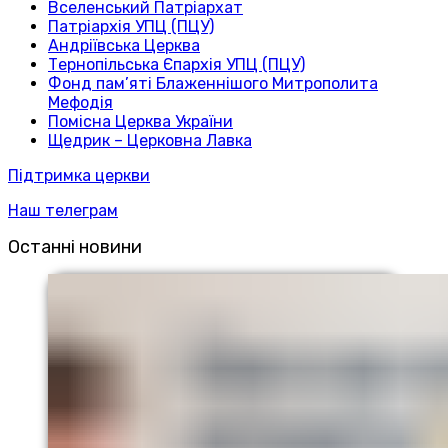
Вселенський Патріархат
Патріархія УПЦ (ПЦУ)
Андріївська Церква
Тернопільська Єпархія УПЦ (ПЦУ)
Фонд пам’яті Блаженнішого Митрополита
Мефодія
Помісна Церква України
Щедрик – Церковна Лавка
Підтримка церкви
Наш телеграм
Останні новини