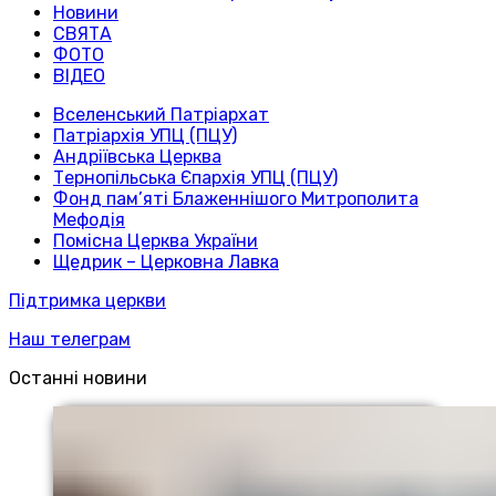
Новини
СВЯТА
ФОТО
ВІДЕО
Вселенський Патріархат
Патріархія УПЦ (ПЦУ)
Андріївська Церква
Тернопільська Єпархія УПЦ (ПЦУ)
Фонд пам’яті Блаженнішого Митрополита
Мефодія
Помісна Церква України
Щедрик – Церковна Лавка
Підтримка церкви
Наш телеграм
Останні новини