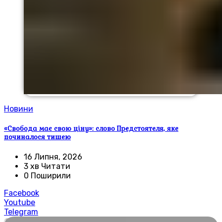
Новини
«Свобода має свою ціну»: слово Предстоятеля, яке
починалося тишею
16 Липня, 2026
3 хв Читати
0 Поширили
Facebook
Youtube
Telegram
🌍