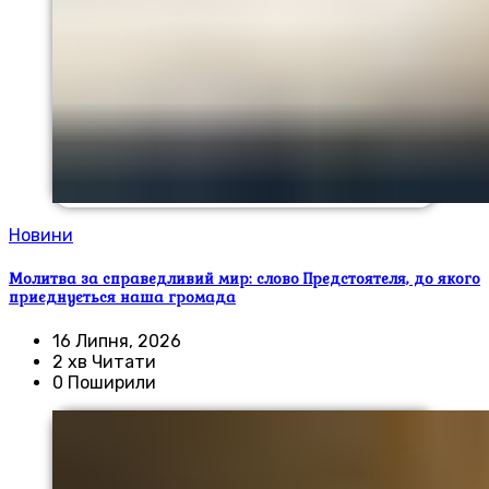
Новини
Молитва за справедливий мир: слово Предстоятеля, до якого
приєднується наша громада
16 Липня, 2026
2 хв Читати
0 Поширили