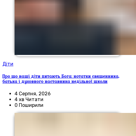
Діти
Про що наші діти питають Бога: нотатки священника,
батька і духовного наставника недільної школи
4 Серпня, 2026
4 хв Читати
0 Поширили