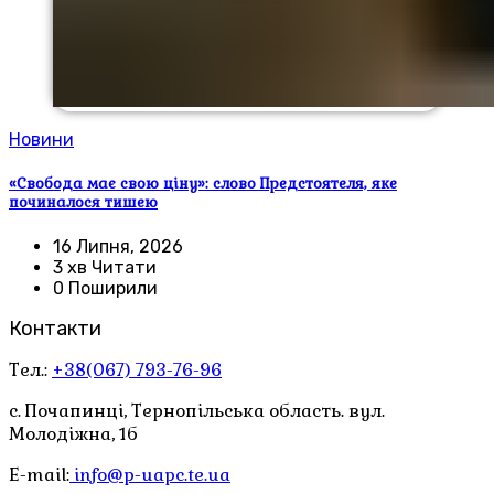
Новини
«Свобода має свою ціну»: слово Предстоятеля, яке
починалося тишею
16 Липня, 2026
3 хв Читати
0 Поширили
Контакти
Тел.:
+38(067) 793-76-96
с. Почапинці, Тернопільська область. вул.
Молодіжна, 1б
E-mail:
info@p-uapc.te.ua