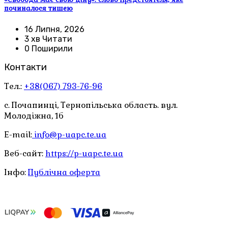
починалося тишею
16 Липня, 2026
3 хв Читати
0 Поширили
Контакти
Тел.:
+38(067) 793-76-96
с. Почапинці, Тернопільська область. вул.
Молодіжна, 1б
E-mail:
info@p-uapc.te.ua
Веб-сайт:
https://p-uapc.te.ua
Інфо:
Публічна оферта