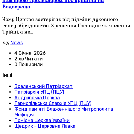
Між вірою і фольклором: про купання на
Водохреща
Чому Церква застерігає від підміни духовного
сенсу обрядовістю. Хрещення Господнє як явлення
Трійці, а не…
від
News
4 Січня, 2026
2 хв Читати
0 Поширили
Інші
Вселенський Патріархат
Патріархія УПЦ (ПЦУ)
Андріївська Церква
Тернопільська Єпархія УПЦ (ПЦУ)
Фонд пам’яті Блаженнішого Митрополита
Мефодія
Помісна Церква України
Щедрик – Церковна Лавка