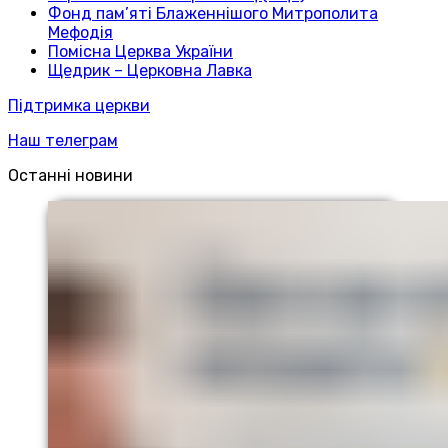
Фонд пам’яті Блаженнішого Митрополита
Мефодія
Помісна Церква України
Щедрик – Церковна Лавка
Підтримка церкви
Наш телеграм
Останні новини