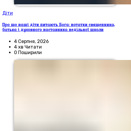
Діти
Про що наші діти питають Бога: нотатки священника,
батька і духовного наставника недільної школи
4 Серпня, 2026
4 хв Читати
0 Поширили