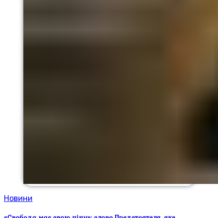
Новини
«Свобода має свою ціну»: слово Предстоятеля, яке