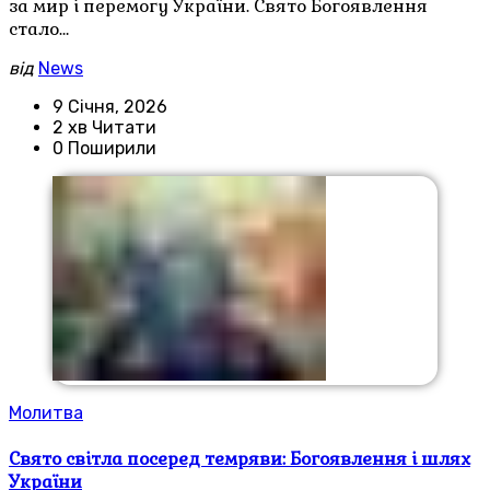
за мир і перемогу України. Свято Богоявлення
стало…
від
News
9 Січня, 2026
2 хв Читати
0 Поширили
Молитва
Свято світла посеред темряви: Богоявлення і шлях
України