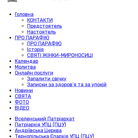
Головна
КОНТАКТИ
Предстоятель
Настоятель
ПРО ПАРАФІЮ
ПРО ПАРАФІЮ
Історія
СВЯТІ ЖІНКИ-МИРОНОСИЦІ
Календар
Молитва
Онлайн послуги
Запалити свічку
Записки за здоров’я та за упокій
Новини
СВЯТА
ФОТО
ВІДЕО
Вселенський Патріархат
Патріархія УПЦ (ПЦУ)
Андріївська Церква
Тернопільська Єпархія УПЦ (ПЦУ)