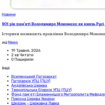
Новини
901 рік пам’яті Володимира Мономаха: як князь Русі
Історики називають правління Володимира Мономаха
від
News
19 Травня, 2026
2 хв Читати
0 Поширили
Інші
Вселенський Патріархат
Патріархія УПЦ (ПЦУ)
Андріївська Церква
Тернопільська Єпархія УПЦ (ПЦУ)
Фонд пам’яті Блаженнішого Митрополита Мефодія
Помісна Церква України
Щедрик – Церковна Лавка