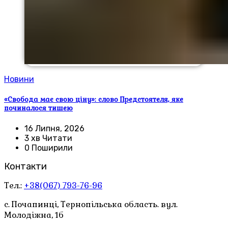
Новини
«Свобода має свою ціну»: слово Предстоятеля, яке
починалося тишею
16 Липня, 2026
3 хв Читати
0 Поширили
Контакти
Тел.:
+38(067) 793-76-96
с. Почапинці, Тернопільська область. вул.
Молодіжна, 1б