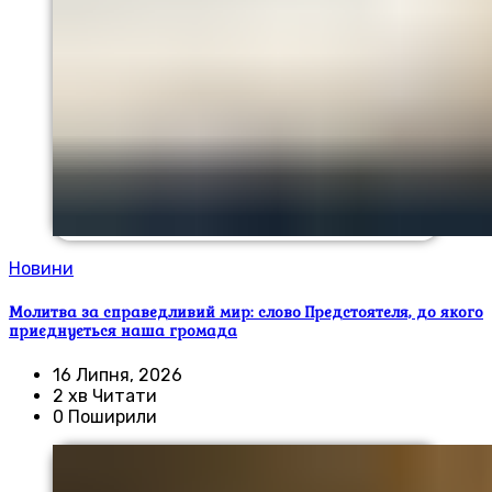
Новини
Молитва за справедливий мир: слово Предстоятеля, до якого
приєднується наша громада
16 Липня, 2026
2 хв Читати
0 Поширили