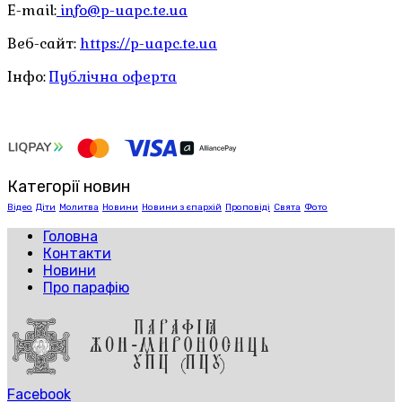
E-mail:
info@p-uapc.te.ua
Веб-сайт:
https://p-uapc.te.ua
Інфо:
Публічна оферта
Категорії новин
Відео
Діти
Молитва
Новини
Новини з єпархій
Проповіді
Свята
Фото
Головна
Контакти
Новини
Про парафію
Facebook