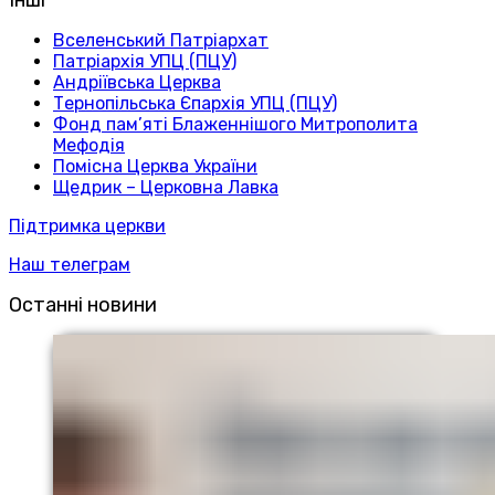
Інші
Вселенський Патріархат
Патріархія УПЦ (ПЦУ)
Андріївська Церква
Тернопільська Єпархія УПЦ (ПЦУ)
Фонд пам’яті Блаженнішого Митрополита
Мефодія
Помісна Церква України
Щедрик – Церковна Лавка
Підтримка церкви
Наш телеграм
Останні новини