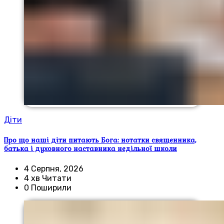
Діти
Про що наші діти питають Бога: нотатки священника,
батька і духовного наставника недільної школи
4 Серпня, 2026
4 хв Читати
0 Поширили