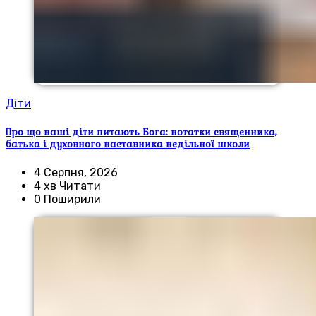
Діти
Про що наші діти питають Бога: нотатки священника,
батька і духовного наставника недільної школи
4 Серпня, 2026
4 хв Читати
0 Поширили