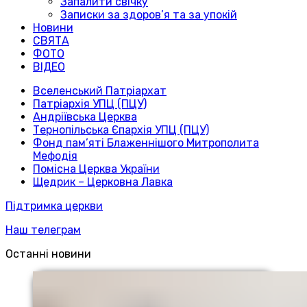
Запалити свічку
Записки за здоров’я та за упокій
Новини
СВЯТА
ФОТО
ВІДЕО
Вселенський Патріархат
Патріархія УПЦ (ПЦУ)
Андріївська Церква
Тернопільська Єпархія УПЦ (ПЦУ)
Фонд пам’яті Блаженнішого Митрополита
Мефодія
Помісна Церква України
Щедрик – Церковна Лавка
Підтримка церкви
Наш телеграм
Останні новини