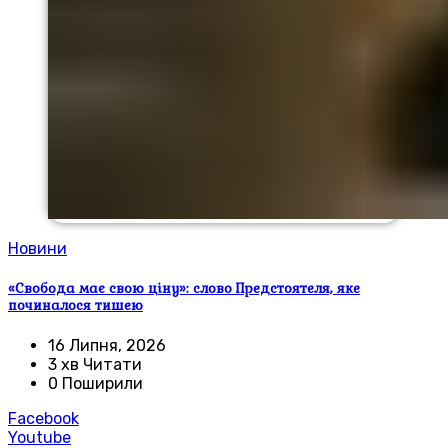
Новини
«Свобода має свою ціну»: слово Предстоятеля, яке
починалося тишею
16 Липня, 2026
3 хв Читати
0 Поширили
Facebook
Youtube