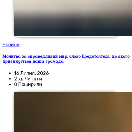
Новини
Молитва за справедливий мир: слово Предстоятеля, до якого
приєднується наша громада
16 Липня, 2026
2 хв Читати
0 Поширили