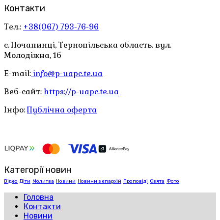
Контакти
Тел.:
+38(067) 793-76-96
с. Почапинці, Тернопільська область. вул.
Молодіжна, 1б
E-mail:
info@p-uapc.te.ua
Веб-сайт:
https://p-uapc.te.ua
Інфо:
Публічна оферта
Категорії новин
Відео
Діти
Молитва
Новини
Новини з єпархій
Проповіді
Свята
Фото
Головна
Контакти
Новини