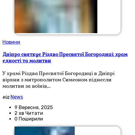
Новини
Дніпро святкує Різдво Пресвятої Богородиці: храм
єдності та молитви
У храмі Різдва Пресвятої Богородиці в Дніпрі
віряни з митрополитом Симеоном піднесли
молитви за воїнів,…
від
News
9 Вересня, 2025
2 хв Читати
0 Поширили