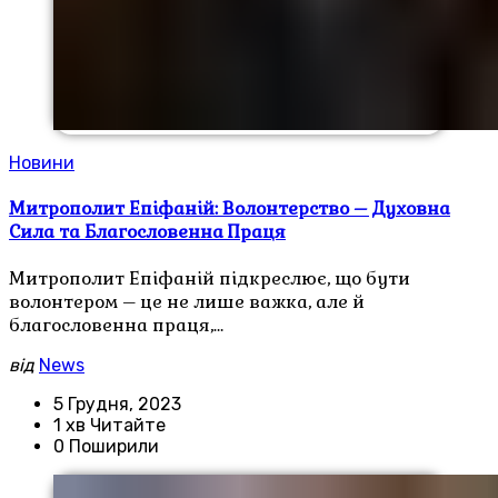
Новини
Митрополит Епіфаній: Волонтерство – Духовна
Сила та Благословенна Праця
Митрополит Епіфаній підкреслює, що бути
волонтером – це не лише важка, але й
благословенна праця,…
від
News
5 Грудня, 2023
1 хв Читайте
0 Поширили