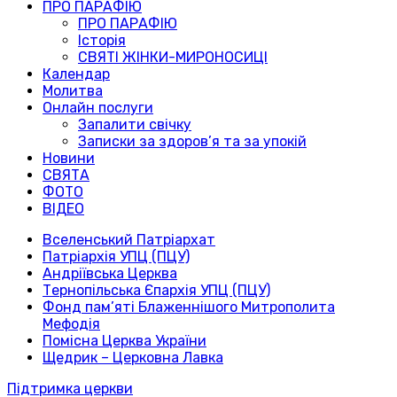
ПРО ПАРАФІЮ
ПРО ПАРАФІЮ
Історія
СВЯТІ ЖІНКИ-МИРОНОСИЦІ
Календар
Молитва
Онлайн послуги
Запалити свічку
Записки за здоров’я та за упокій
Новини
СВЯТА
ФОТО
ВІДЕО
Вселенський Патріархат
Патріархія УПЦ (ПЦУ)
Андріївська Церква
Тернопільська Єпархія УПЦ (ПЦУ)
Фонд пам’яті Блаженнішого Митрополита
Мефодія
Помісна Церква України
Щедрик – Церковна Лавка
Підтримка церкви